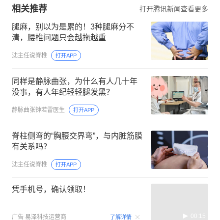
相关推荐
打开腾讯新闻查看更多
腿麻，别以为是累的！3种腿麻分不
清，腰椎问题只会越拖越重
沈主任说脊椎
打开APP
同样是静脉曲张，为什么有人几十年
没事，有人年纪轻轻腿发黑？
静脉曲张钟若雷医生
打开APP
脊柱侧弯的“胸腰交界弯”，与内脏筋膜
有关系吗？
沈主任说脊椎
打开APP
凭手机号，确认领取！
00:15
广告
易泽科技运营商
了解详情