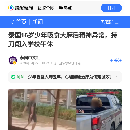
· 获取全网一手热点
打开
首页
新闻
无障碍
泰国16岁少年吸食大麻后精神异常，持
刀闯入学校午休
泰国中文社
关注
2026年5月22日18:24
广东
国际领域创作者
问AI
·
少年吸食大麻五年，心理健康治疗为何难见效？