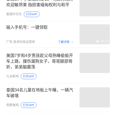
欢迎敏昂莱 指损害缅甸权利与和平
泰国中文社
打开APP
输入手机号：一键领取
00:15
广告
易泽科技运营商
了解详情
美国7岁和4岁男孩趁父母熟睡偷偷开
车上路，撞伤遛狗女子，哥哥腿部骨
折，弟弟脑震荡
九派新闻
打开APP
泰国34名儿童在地板上午睡，一辆汽
车破墙
观察者网
打开APP