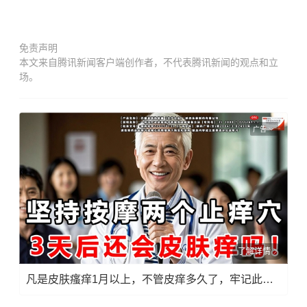
免责声明
本文来自腾讯新闻客户端创作者，不代表腾讯新闻的观点和立
场。
广告
了解详情
凡是皮肤瘙痒1月以上，不管皮痒多久了，牢记此法，快！准！狠！