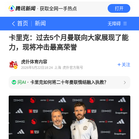
· 获取全网一手热点
打开
首页
新闻
无障碍
卡里克：过去5个月曼联向大家展现了能
力，现将冲击最高荣誉
虎扑体育内容
关注
2026年5月22日18:24
上海
虎扑官方账号
问AI
·
卡里克如何将二十年曼联情结融入执教？