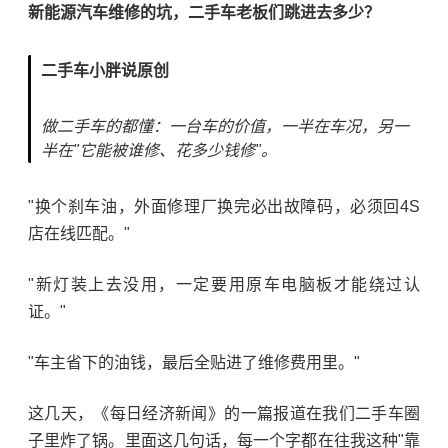
新能源汽车维修的坑，二手车老板们跳进去多少？
二手车小胖说原创
做二手车的都懂：一台车的价值，一半在车况，另一
半在"它能被谁修、花多少钱修"。
"换个刹车油，外面修理厂换完必出故障码，必须回4S
店在线匹配。"
"新灯装上去没用，一定要用原车电脑板才能绕过认
证。"
"车主省下的油钱，最后全贴进了维修费用里。"
这几天，《每日经济新闻》的一篇报道在我们二手车圈
子里炸了锅。里面这几句话，每一个字都在往我这种"靠