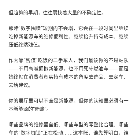
但趋势的早期，往往裹挟着大量的不确定性。
那堵"数字围墙"短期内不会塌，它会在一段时间里继续
吃掉新能源车的维修便利性、继续抬升持有成本、继续
压低终端残值。
作为靠"残值"吃饭的二手车人，我们最该做的不是站队
——不用高喊拥抱新能源，也不用死守燃油车——而是
始终站在消费者真实持有成本的角度去选品、去定车、
去给建议。
你的展厅里可以不全是新能源，但你的认知里必须有一
本新能源的"暗账"。
哪些品牌的维修壁垒低、哪些车型的零整比合理、哪些
车的"数字枷锁"正在松动……这本账，谁先算明白，谁