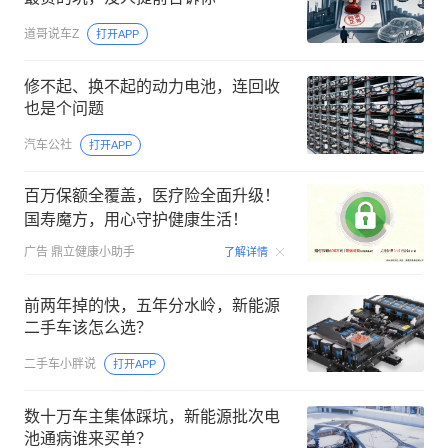
道哥说车Z
打开APP
修不起、换不起的动力电池，连回收
也是个问题
汽车公社
打开APP
百万保额全覆盖，医疗险全面升级！
国寿魔方，用心守护健康生活！
00:06
广告
鼎立健康小助手
了解详情
前两年掉的快，五年分水岭，新能源
二手车该怎么选？
二手车小胖说
打开APP
数十万车主集体踩坑，新能源批次电
池通病谁来买单？