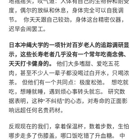
地摇摇头，叹气道：人体有自己的生物钟和耐受
度，偶尔的放纵和休息，身体完全可以自我调
节。 ​ 你天天跟自己较劲，身体这台精密仪器，
迟早会闹罢工。
日本冲绳大学的一项针对百岁老人的追踪调研显
示，这些长寿老者几乎没有一个常年吃斋念佛、
天天打卡健身的。
他们大多嗜甜、爱吃五花
肉，甚至不少人一辈子都没喝过白开水，只喝浓
茶。 但他们有一个共同点：极度松弛。 ​ 想吃就
吃，想睡就睡，遇到烦心事转头就忘。 研究数
据表明，这种“不纠结”的心态，对寿命的正面影
响远超任何名贵药材。
反观现在的我们，拿着保温杯，数着步数，生怕
哪步走多了伤膝盖，哪口饭吃错了升血糖。 中