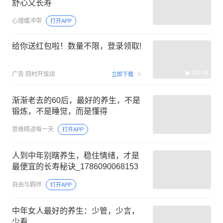
舒心又长寿
心理缓冲带
打开APP
给你送红包啦！数量不限，登录领取!
00:44
广告
回村开饭店
立即下载
渐渐老去的60后，最好的养生，不是
锻炼，不是睡觉，而是懂得
思维精进每一天
打开APP
人到中年别瞎养生，稳住情绪，才是
最便宜的长寿秘诀_1786090068153
自由与羁绊
打开APP
中年女人最好的养生：少管，少言，
少看