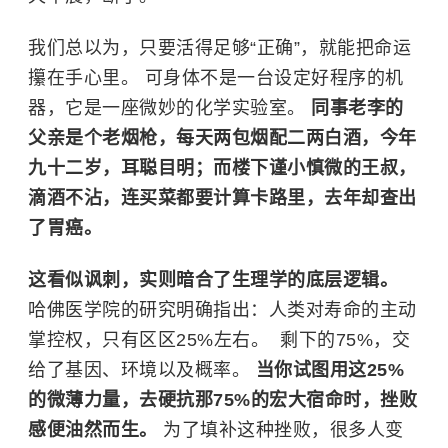
我们总以为，只要活得足够“正确”，就能把命运
攥在手心里。 可身体不是一台设定好程序的机
器，它是一座微妙的化学实验室。
同事老李的
父亲是个老烟枪，每天两包烟配二两白酒，今年
九十二岁，耳聪目明；而楼下谨小慎微的王叔，
滴酒不沾，连买菜都要计算卡路里，去年却查出
了胃癌。
这看似讽刺，实则暗合了生理学的底层逻辑。
哈佛医学院
的研究明确指出：人类对寿命的主动
掌控权，只有区区25%左右。 ​ 剩下的75%，交
给了基因、环境以及概率。
当你试图用这25%
的微薄力量，去硬抗那75%的宏大宿命时，挫败
感便油然而生。
为了填补这种挫败，很多人变