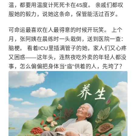
温，都要用温度计死死卡在45度。 亲戚们都叹
服她的毅力，说她这条命，保管能活过百岁。
可命运最喜欢在人最得意的时候开玩笑。 上个
月，张阿姨在晨练时一头栽倒，送到医院一查：
脑梗。 看着ICU里插满管子的她，家人们又心疼
又困惑——这年头，连熬夜吃外卖的年轻人都没
事，怎么偏偏把身体当“庙”供着的人，先垮了？