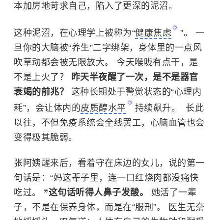
本加厉地苛求自己，陷入了更深的泥沼。
这种泥沼，在心理学上被称为“
健康焦虑
”。 一
旦你的大脑被“养生”二字绑架，身体里的一点风
吹草动都会被无限放大。 今天喉咙有点干，是
不是上火了？
昨天半夜醒了一次，是不是器官
衰竭的前兆？
这种长期处于警觉状态的“心理内
耗”，会让体内的
皮质醇水平
持续飙升。 ​ 长此
以往，不但免疫系统会全线罢工，心脑血管也会
变得极其脆弱。
张阿姨醒来后，看着守在床边的女儿，说的第一
句话是：“妈这辈子里，连一口红烧肉都没痛快
吃过。
”这句话听得人鼻子发酸。
她活了一辈
子，不是在保养身体，而是在“服刑”。 医生无奈