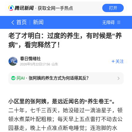
· 获取全网一手热点
打开
首页
新闻
无障碍
老了才明白：过度的养生，有时候是“养
病”，看完释然了！
春日情绪社
关注
2026年5月22日17:56
山东
问AI
·
张阿姨的养生方式为何适得其反？
小区里的张阿姨，是远近闻名的“养生卷王”。
二十年，七千三百天，她没碰过一滴油星子，顿
顿水煮菜叶配粗粮；每天早上五点雷打不动去公
园暴走，晚上十点准点断电睡觉；连泡脚的水