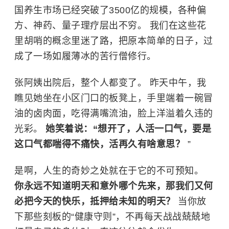
国养生市场已经突破了3500亿的规模，各种偏
方、神药、量子理疗层出不穷。 我们在这些花
里胡哨的概念里迷了路，把原本简单的日子，过
成了一场如履薄冰的苦行僧修行。
张阿姨出院后，整个人都变了。 昨天中午，我
瞧见她坐在小区门口的板凳上，手里端着一碗冒
油的卤肉面，吃得满嘴流油，脸上洋溢着久违的
光彩。
她笑着说：“想开了，人活一口气，要是
这口气都喘得不痛快，活再久有啥意思？
”
是啊，人生的奇妙之处就在于它的不可预知。
你永远不知道明天和意外哪个先来，那我们又何
必把今天的快乐，抵押给未知的明天？
当你放
下那些刻板的“健康守则”，不再每天战战兢兢地