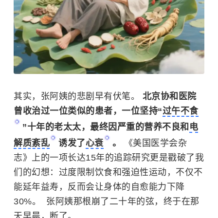
其实，张阿姨的悲剧早有伏笔。
北京协和医院
曾收治过一位类似的患者，一位坚持“
过午不食
”十年的老太太，最终因严重的营养不良和
电
解质紊乱
诱发了
心衰
。
《美国医学会杂
志》上的一项长达15年的追踪研究更是戳破了我
们的幻想：过度限制饮食和强迫性运动，不仅不
能延年益寿，反而会让身体的自愈能力下降
30%。 ​ 张阿姨那根崩了二十年的弦，终于在那
天早晨，断了。