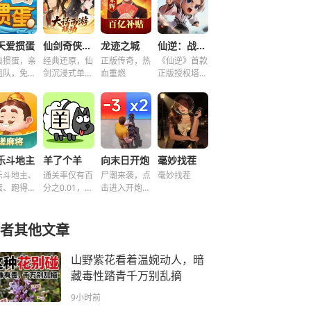
天爱掼蛋
仙剑奇侠传之新的开始
龙迹之城
仙逆：战天道
典掼蛋，亲
经典还原，仙
正版传奇，热
《仙逆》首款
组队，免费
剑沉浸式单机
血重燃
正版授权塔防
玩！
解谜！
手游
乐斗地主
羊了个羊
向末日开炮
毫妙找茬
乐斗地主、
通关率仅有百
尸潮来袭，点
毫妙找茬
蛋、跑得
分之0.01，快
击进入开炮宇
、好友房免
来挑战！~
宙！
玩！
者其他文章
山野紫花看着温婉动人，暗
藏毒性踏青千万别乱摘
9小时前