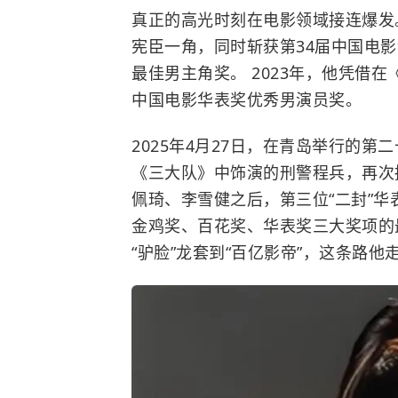
真正的高光时刻在电影领域接连爆发。
宪臣一角，同时斩获第34届中国电
最佳男主角奖。 2023年，他凭借
中国电影华表奖
优秀男演员奖。
2025年4月27日，在青岛举行的
《
三大队
》中饰演的刑警程兵，再次
佩琦
、
李雪健
之后，第三位“二封”
金鸡奖、百花奖、华表奖三大奖项的最
“驴脸”龙套到“百亿影帝”，这条路