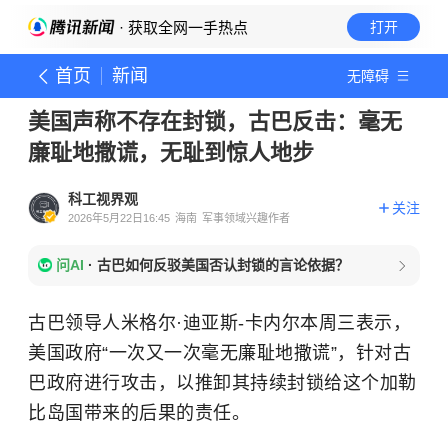
· 获取全网一手热点
打开
首页
新闻
无障碍
美国声称不存在封锁，古巴反击：毫无
廉耻地撒谎，无耻到惊人地步
科工视界观
关注
2026年5月22日16:45
海南
军事领域兴趣作者
问AI
·
古巴如何反驳美国否认封锁的言论依据？
古巴领导人米格尔·迪亚斯-卡内尔本周三表示，
美国政府“一次又一次毫无廉耻地撒谎”，针对古
巴政府进行攻击，以推卸其持续封锁给这个加勒
比岛国带来的后果的责任。