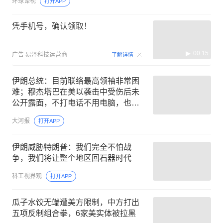
环球译视
打开APP
凭手机号，确认领取！
00:15
广告
易泽科技运营商
了解详情
伊朗总统：目前联络最高领袖非常困
难；穆杰塔巴在美以袭击中受伤后未
公开露面，不打电话不用电脑，也未
出席父亲葬礼
大河报
打开APP
伊朗威胁特朗普：我们完全不怕战
争，我们将让整个地区回石器时代
科工视界观
打开APP
瓜子水饺无端遭美方限制，中方打出
五项反制组合拳，6家美实体被拉黑