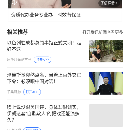
了解详情
资质代办业务专业办，时效有保证
相关推荐
打开腾讯新闻查看更多
以色列驻成都总领事馆正式关闭！走
好不送
后沙月光论古今
打开APP
泽连斯基突然点名，当着上百外交官
下令：必须跟中国对话！
子桑鹰脉
打开APP
嘴上说没跟美国谈，身体却很诚实，
伊朗这套“自欺欺人”的把戏还能演多
久？