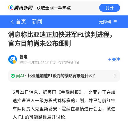
· 获取全网一手热点
打开
首页
新闻
无障碍
消息称比亚迪正加快进军F1谈判进程，
官方目前尚未公布细则
皆电
关注
2026年5月22日14:17
广东
汽车领域创作者
问AI
·
比亚迪加速F1谈判的战略背景是什么？
5月21日消息，据英国《金融时报》，比亚迪正在加
速推进进入一级方程式锦标赛的计划，并已与前红牛
车队负责人克里斯蒂安 · 霍纳在戛纳进行会面，就进
入 F1 的可能路径展开讨论。