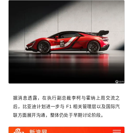
据消息透露，在执行副总裁李柯与霍纳上周交流之
后，比亚迪计划进一步与 F1 相关管理层以及国际汽
联方面展开沟通，整体仍处于早期讨论阶段。