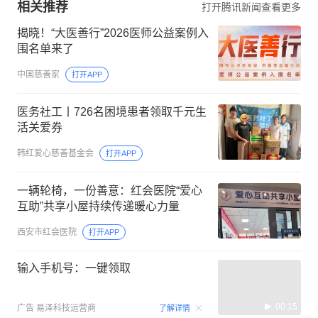
相关推荐
打开腾讯新闻查看更多
揭晓！“大医善行”2026医师公益案例入
围名单来了
中国慈善家
打开APP
医务社工丨726名困境患者领取千元生
活关爱券
韩红爱心慈善基金会
打开APP
一辆轮椅，一份善意：红会医院“爱心
互助”共享小屋持续传递暖心力量
西安市红会医院
打开APP
输入手机号：一键领取
00:15
广告
易泽科技运营商
了解详情