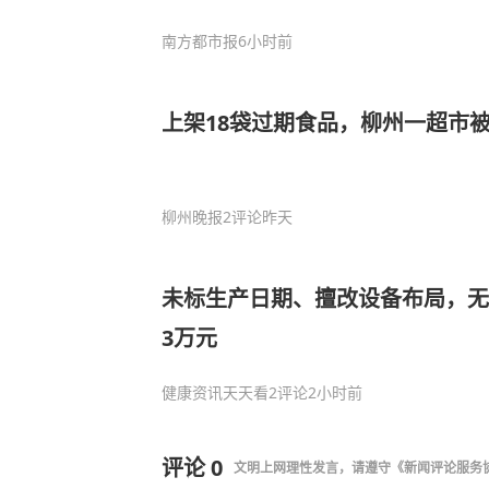
南方都市报
6小时前
上架18袋过期食品，柳州一超市
柳州晚报
2评论
昨天
未标生产日期、擅改设备布局，无
3万元
健康资讯天天看
2评论
2小时前
评论
0
文明上网理性发言，请遵守
《新闻评论服务