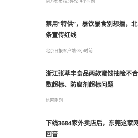
南方都市报
3评论
-4小时前
禁用“特供”，暴饮暴食别想播，北
条宣传红线
北京日报客户端
-3小时前
浙江张萃丰食品两款蜜饯抽检不合
数超标、防腐剂超标问题
信网
刚刚
下线3684家外卖店后，东莞这家
回音