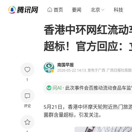
首页
要闻
北京
科技
香港中环网红流动
超标！官方回应：
南国早报
2026-05-22 14:13
发布于
广西
广西日报社南国
1
问AI
·
此次事件会否推动流动食品车监
评论
5月21日，香港中环摩天轮附近热门旅
菌群含量超标，引发关注。