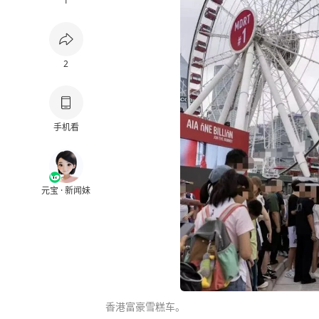
1
2
手机看
元宝 · 新闻妹
香港富豪雪糕车。