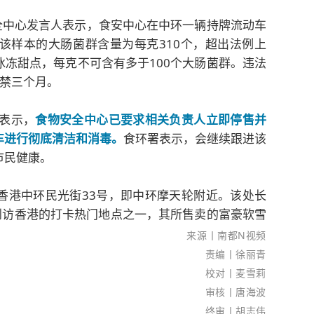
全中心发言人表示，食安中心在中环一辆持牌流动车
该样本的大肠菌群含量为每克310个，超出法例上
冻甜点，每克不可含有多于100个大肠菌群。违法
监禁三个月。
者表示，
食物安全中心已要求相关负责人立即停售并
车进行彻底清洁和消毒。
食环署表示，会继续跟进该
市民健康。
香港中环民光街33号，即中环摩天轮附近。该处长
到访香港的打卡热门地点之一，其所售卖的富豪软雪
来源丨
南都N视频
责编丨徐丽青
校对丨麦雪莉
审核丨唐海波
终审丨胡志伟