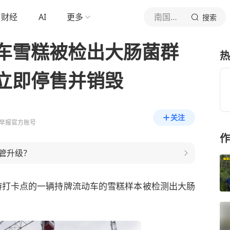
财经
AI
更多
南国早报
搜索
车雪糕被检出大肠菌群
热
立即停售并销毁
关注
早报官方账号
作
管升级？
游打卡点的一辆持牌流动车的
雪糕样本
被检测出大肠