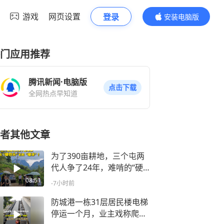
游戏
网页设置
登录
安装电脑版
内容更精彩
门应用推荐
腾讯新闻·电脑版
点击下载
全网热点早知道
者其他文章
为了390亩耕地，三个屯两
代人争了24年，难啃的“硬
骨头”啃下来了！环江究竟做
08:51
-7小时前
对了什么？请看南国早报
《让人民评价·新闻进一步》
防城港一栋31层居民楼电梯
停运一个月，业主戏称爬楼