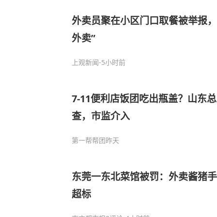
外卖员聚在小区门口取餐被举报，
外卖”
上观新闻
-5小时前
7-11便利店饭团吃出瓶盖？山东
查，市监介入
第一帮帮团
昨天
东莞一东北菜馆被罚：外卖酱猪手
超标