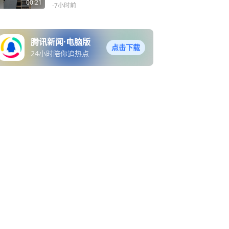
成功“减肥”，主管部门正指
00:21
-7小时前
导维修
腾讯新闻·电脑版
点击下载
24小时陪你追热点