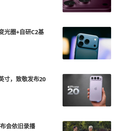
可变光圈+自研C2基
达7英寸，致敬发布20
o发布会依旧录播