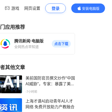
游戏
网页设置
登录
安装电脑版
内容更精彩
门应用推荐
腾讯新闻·电脑版
点击下载
全网热点早知道
者其他文章
美前国防官员撰文炒作“中国
AI威胁”，专家：暴露了美方
焦虑感，贼喊捉贼
-7小时前
上海才谱AI启动青年AI人才
网络 免费开放助力产教融合