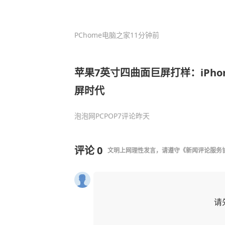
PChome电脑之家
11分钟前
苹果7英寸四曲面巨屏打样：iPho
屏时代
泡泡网PCPOP
7评论
昨天
评论
0
文明上网理性发言，请遵守
《新闻评论服务
请