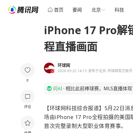
首页
要闻
北京
科技
iPhone 17 P
程直播画面
环球网
2026-05-22 14:13
发布于
北京
环球网官方账号
0
问AI
·
相比此前棒球赛，MLS直播体
评论
【环球网科技综合报道】5月22日消息
场由iPhone 17 Pro全程拍摄的
首次完整录制大型职业体育赛事。