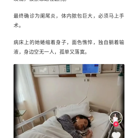
最终确诊为阑尾炎，体内脓包巨大，必须马上手
术。
病床上的她蜷缩着身子，面色憔悴，独自躺着输
液，身边空无一人，孤单又落寞。