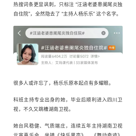
热搜词条更显讽刺，只标注 “汪涵老婆患阑尾炎独
自住院”，全然隐去了 “主持人杨乐乐” 这个名字。
很多人或许忘了，杨乐乐原本起点有多耀眼。
科班主持专业出身的她，毕业后顺利进入四川卫
视，不久又跳槽湖南卫视。
她台风稳健、气质端庄，连续五年主持湖南卫视
元宵喜乐会，坐镇《快乐男声》、《舞动奇迹》