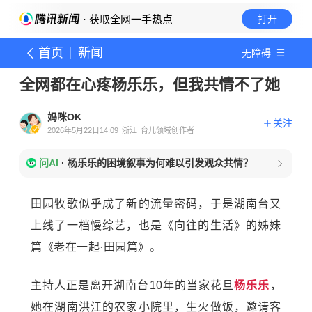
· 获取全网一手热点
打开
首页
新闻
无障碍
全网都在心疼杨乐乐，但我共情不了她
妈咪OK
关注
2026年5月22日14:09
浙江
育儿领域创作者
问AI
·
杨乐乐的困境叙事为何难以引发观众共情？
田园牧歌似乎成了新的流量密码，于是湖南台又
上线了一档慢综艺，也是《向往的生活》的姊妹
篇《老在一起·田园篇》。
主持人正是离开湖南台10年的当家花旦
杨乐乐
，
她在湖南洪江的农家小院里，生火做饭，邀请客