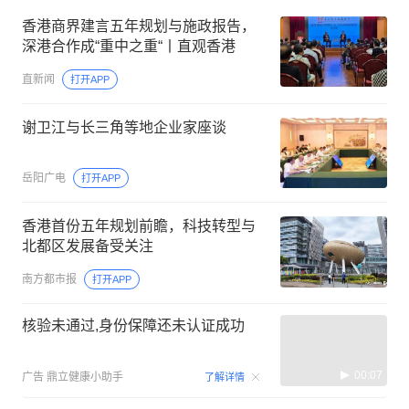
香港商界建言五年规划与施政报告，
深港合作成“重中之重“丨直观香港
直新闻
打开APP
谢卫江与长三角等地企业家座谈
岳阳广电
打开APP
香港首份五年规划前瞻，科技转型与
北都区发展备受关注
南方都市报
打开APP
核验未通过,身份保障还未认证成功
00:07
广告
鼎立健康小助手
了解详情