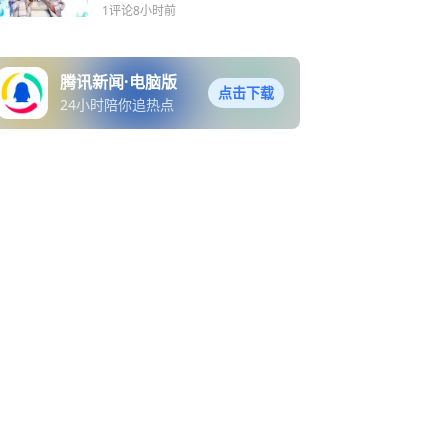
壁垒
1评论
8小时前
腾讯新闻·电脑版
点击下载
24小时陪你追热点