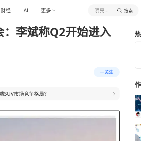
财经
AI
更多
明亮公司主编
搜索
绩会：李斌称Q2开始进入
热
关注
作
端SUV市场竞争格局？