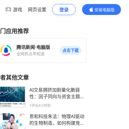
游戏
网页设置
登录
安装电脑版
内容更精彩
门应用推荐
腾讯新闻·电脑版
点击下载
全网热点早知道
者其他文章
AI交易拥挤加剧量化脆弱
性：因子同向与资金主题化
的连锁反应
1评论
4小时前
恩和科技朱洁：物理AI驱动
的生物制造，如何构建竞争