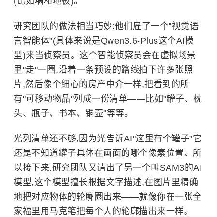
(比如墙和地板)。
研究团队的做法相当巧妙:他们雇了一个"视觉语
言智能体"(具体来说是Qwen3.6-Plus这个AI模
型)来当侦察员。这个智能侦察员会在虚拟场景
里"走"一圈,沿着一条预设的路线拍下许多张照
片,然后像个细心的房产中介一样,把看到的所
有"可移动物品"列成一份清单——比如"罐子、枕
头、瓶子、书本、铜壶"等等。
光列清单还不够,因为光告诉AI"这里有个罐子"它
还是不知道罐子具体在画面的哪个像素位置。所
以接下来,研究团队又请出了另一个叫SAM3的AI
模型,这个模型擅长根据文字描述,在图片里精确
地把对应物体的轮廓圈出来——就像你在一张全
家福里用马克笔把每个人的轮廓描出来一样。