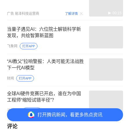
00:15
广告
易泽科技运营商
了解详情
当量子遇见AI：六位院士解锁科学新
发现，共绘智算新蓝图
飞象网
打开APP
“AI教父”拉响警报：人类可能无法战胜
下一代AI模型
财闻
打开APP
全球AI硬件竞赛已开启，谁在为中国
工程师“缩短试错半径”？
子弹财观
打开APP
打开
腾讯新闻，看更多热点资讯
评论