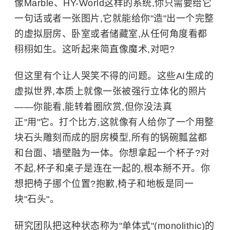
像Marble、HY-World这样的系统,你只需要给它
一句话或者一张图片,它就能给你"造"出一个完整
的虚拟厨房、卧室或者储藏室,从任何角度看都
栩栩如生。这听起来简直像魔术,对吧?
但这里有个让人哭笑不得的问题。这些AI生成的
虚拟世界,本质上就像一张被强行立体化的照片
——你能看,能转着圈欣赏,但你没法真
正"用"它。打个比方,这就像有人给你了一个用整
块石头雕刻而成的厨房模型,所有的锅碗瓢盆都
和台面、墙壁融为一体。你想拿起一个杯子?对
不起,杯子和桌子是连在一起的,根本掰不开。你
想把椅子挪个位置?抱歉,椅子和地板是同一
块"石头"。
研究团队把这种状态称为"单体式"(monolithic)的