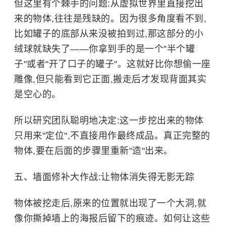
但这里有个棘手的问题:从虚拟世界里直接挖出
来的物体,往往是残缺的。因为很多角度看不到,
比如罐子的底部从来没被拍到过,那这部分的小
绒球就缺失了——你拿到手的是一个"半个罐
子"或者"开了口子的罐子"。这就好比你想偷一座
雕像,但只能看到它正面,搬走后才发现背面其实
是空心的。
所以研究团队聪明地决定:这一步挖出来的物体
只用来"定位",不直接用作最终成品。真正完整的
物体,要在后面的步骤里重新"造"出来。
五、墙面修补大作战:让物体消失得无影无踪
物体被挖走后,原来的位置就出现了一个大洞,就
像你撕掉墙上的海报后留下的痕迹。如何让这些