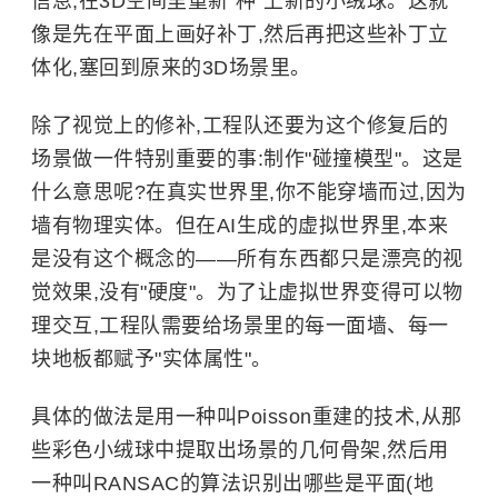
信息,在3D空间里重新"种"上新的小绒球。这就
像是先在平面上画好补丁,然后再把这些补丁立
体化,塞回到原来的3D场景里。
除了视觉上的修补,工程队还要为这个修复后的
场景做一件特别重要的事:制作"碰撞模型"。这是
什么意思呢?在真实世界里,你不能穿墙而过,因为
墙有物理实体。但在AI生成的虚拟世界里,本来
是没有这个概念的——所有东西都只是漂亮的视
觉效果,没有"硬度"。为了让虚拟世界变得可以物
理交互,工程队需要给场景里的每一面墙、每一
块地板都赋予"实体属性"。
具体的做法是用一种叫Poisson重建的技术,从那
些彩色小绒球中提取出场景的几何骨架,然后用
一种叫RANSAC的算法识别出哪些是平面(地