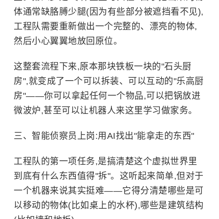
体通常缺胳膊少腿(因为有些部分被遮挡看不见),
工程队需要重新做出一个完整的、漂亮的物体,
然后小心翼翼地放回原位。
这整套流程下来,原本那块铁板一块的"石头厨
房",就变成了一个可以拆装、可以互动的"乐高厨
房"——你可以拿起任何一个物品,可以把锅放进
微波炉,甚至可以让机器人来这里学习做家务。
三、智能侦察员上岗:用AI找出"能拿走的东西"
工程队的第一项任务,是搞清楚这个虚拟世界里
到底有什么东西值得"拆"。这听起来简单,但对于
一个机器来说其实挺难——它得分清楚哪些是可
以移动的物体(比如桌上的水杯),哪些是建筑结构