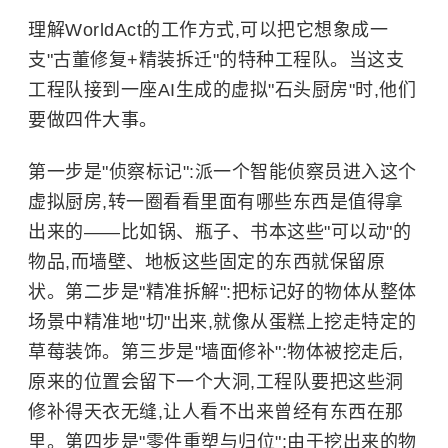
理解WorldAct的工作方式,可以把它想象成一
支"古董修复+精装拆迁"的特种工程队。当这支
工程队接到一座AI生成的虚拟"石头厨房"时,他们
要做四件大事。
第一步是"侦察标记":派一个智能侦察员进入这个
虚拟厨房,转一圈看看里面有哪些东西是值得拿
出来的——比如锅、瓶子、书本这些"可以动"的
物品,而墙壁、地板这些固定的东西就保留原
状。第二步是"精准拆解":把标记好的物体从整体
场景中精准地"切"出来,就像从蛋糕上挖走特定的
草莓装饰。第三步是"墙面修补":物体被挖走后,
原来的位置会留下一个大洞,工程队要把这些洞
修补得天衣无缝,让人看不出来曾经有东西在那
里。第四步是"零件重塑与归位":由于挖出来的物