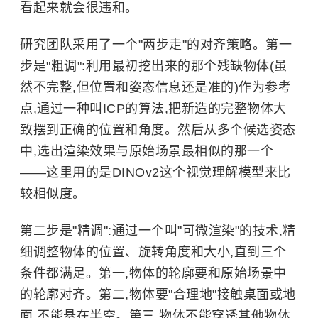
看起来就会很违和。
研究团队采用了一个"两步走"的对齐策略。第一
步是"粗调":利用最初挖出来的那个残缺物体(虽
然不完整,但位置和姿态信息还是准的)作为参考
点,通过一种叫ICP的算法,把新造的完整物体大
致摆到正确的位置和角度。然后从多个候选姿态
中,选出渲染效果与原始场景最相似的那一个
——这里用的是DINOv2这个视觉理解模型来比
较相似度。
第二步是"精调":通过一个叫"可微渲染"的技术,精
细调整物体的位置、旋转角度和大小,直到三个
条件都满足。第一,物体的轮廓要和原始场景中
的轮廓对齐。第二,物体要"合理地"接触桌面或地
面,不能悬在半空。第三,物体不能穿透其他物体