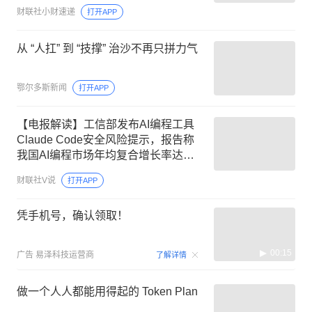
财联社小财速递
打开APP
从 “人扛” 到 “技撑” 治沙不再只拼力气
鄂尔多斯新闻
打开APP
【电报解读】工信部发布AI编程工具
Claude Code安全风险提示，报告称
我国AI编程市场年均复合增长率达
38%，这家公司AI编程平台真正实现
财联社V说
打开APP
应用的快速开发落地
凭手机号，确认领取！
00:15
广告
易泽科技运营商
了解详情
做一个人人都能用得起的 Token Plan