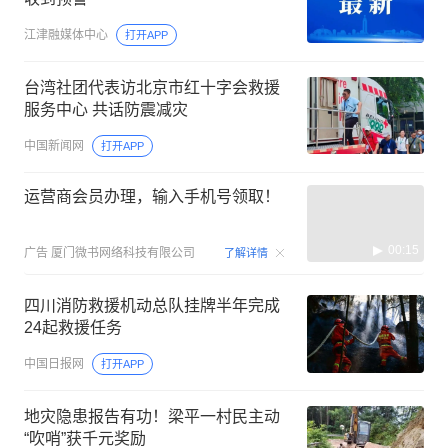
江津融媒体中心
打开APP
台湾社团代表访北京市红十字会救援
服务中心 共话防震减灾
中国新闻网
打开APP
运营商会员办理，输入手机号领取！
00:15
广告
厦门微书网络科技有限公司
了解详情
四川消防救援机动总队挂牌半年完成
24起救援任务
中国日报网
打开APP
地灾隐患报告有功！梁平一村民主动
“吹哨”获千元奖励