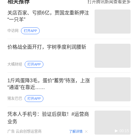
相关推荐
打开腾讯新闻查看更多
关店百家、亏损6亿，贾国龙重新押注
“一只羊”
中访网
打开APP
价格战全面开打，宇树季度利润腰斩
大橘财经
打开APP
1斤鸡蛋降3毛，蛋价“蓄势”待涨，上涨
“通道”在靠近……
猪友巴巴
打开APP
凭本人手机号：验证后获取！#运营商
业务
00:15
广告
云启创想运营商
了解详情