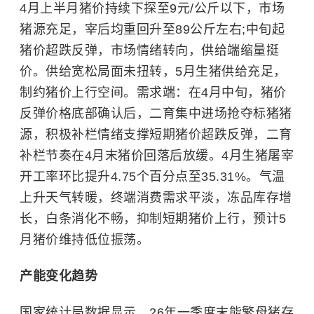
4月上半月猪价持续下探至9元/公斤以下，市场
猪源充足，宰后均重回升至89公斤左右;中旬起
猪价超跌反弹，市场情绪转向，供给端缩量挺
价。供给宽松局面未扭转，5月生猪供给充足，
制约猪价上行空间。需求端：在4月中旬，猪价
反弹价格底部确认后，二育集中进场抢夺标猪猪
源，积极补栏情绪支撑短期猪价超跌反弹，二育
补栏节奏在4月末猪价回落后放缓。4月生猪屠宰
开工率环比提升4.75个百分点至35.31%。气温
上升天气转暖，终端消费需求平淡，冻品库存增
长，白条消化不畅，抑制短期猪价上行，预计5
月猪价维持低位振荡。
产能变化趋势
国家统计局数据显示，26年一季度末能繁母猪存