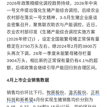
2026年政策精细化调控趋势持续，2026年中央
一号文件提出强化生猪产能综合调控。后续农业
农村部在落实一号文精神，3-5月生猪企业座谈
会密集召开，聚焦联农助农与产能调控。近日，
农业农村部印发《生猪产能综合调控实施方案
(2026年修订)》，设定全国能繁母猪正常保有量
稳定在3750万头左右，继2024年2月的3900万
头再次下调。26年一季度末能繁母猪存栏量
3904万头，相比新的正常保有量仍有4.1%的超
额，后续政策会继续引导产能回归到合理区间。
4月上市企业销售数据
销售均价环比下行。
牧原股份
、
温氏股份
、
正邦
科技
和
新希望
4月份实现生猪销售均价分别为
9.45、9.27、9.26和9.15元/公斤，均价环比分