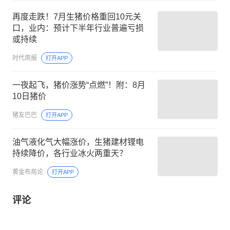
再度走跌！7月生猪价格重回10元关
口，业内：预计下半年行业普遍亏损
或持续
时代周报
打开APP
一夜起飞，猪价涨势“点燃”！附：8月
10日猪价
猪友巴巴
打开APP
油气液化气大幅涨价，生猪建材锂电
持续降价，各行业冰火两重天？
黄金布局论
打开APP
评论