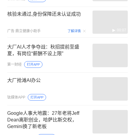
核验未通过,身份保障还未认证成功
00:07
广告
鼎立健康小助手
了解详情
大厂AI人才争夺战：秋招提前至盛
夏，有岗位“薪酬不设上限”
第一财经
打开APP
大厂抢滩AI办公
钛媒体APP
打开APP
Google人事大地震：27年老将Jeff
Dean离职创业，哈萨比斯交权，
Gemini换了新老板