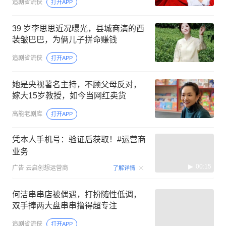
追剧省流侠
打开APP
39 岁李思思近况曝光，县城商演的西
装皱巴巴，为俩儿子拼命赚钱
追剧省流侠
打开APP
她是央视著名主持，不顾父母反对，
嫁大15岁教授，如今当网红卖货
高能老剧库
打开APP
凭本人手机号：验证后获取！#运营商
业务
00:15
广告
云启创想运营商
了解详情
何洁串串店被偶遇，打扮随性低调，
双手捧两大盘串串撸得超专注
追剧省流侠
打开APP