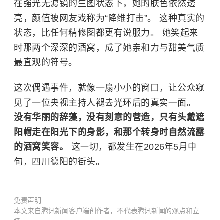
在强光无滤镜的生图状态下，她的肤色依然透
亮，颜值被网友戏称为“降维打击”。 这种真实的
状态，比任何精修图都更有说服力。 她笑起来
时那两个深深的酒窝，成了她亲和力与甜美气质
最直观的符号。
这次偶遇事件，就像一扇小小的窗口，让公众窥
见了一位央视主持人褪去光环后的真实一面。
没有华丽的辞藻，没有刻意的营造，只有头戴遮
阳帽走在阳光下的身影，和那个转身时自然流露
的酒窝笑容。
这一切，都发生在2026年5月中
旬，四川德阳的街头。
免责声明
本文来自腾讯新闻客户端创作者，不代表腾讯新闻的观点和立