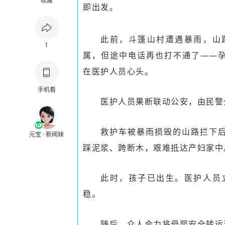
收藏
即出发。
此前，斗篷山村遭遇暴雨，山
1
属，但途中电话再也打不通了——
在医护人员心头。
手机看
医护人员果断联动公安，由民警
救护车被暴雨损毁的山路拦下
元宝 · 新闻妹
踩泥浆、跨断木，艰难抵达产妇家中
此时，孩子已出生。医护人员
稳。
随后，众人合力将母婴安全转运