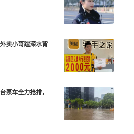
外卖小哥蹚深水背
台泵车全力抢排，