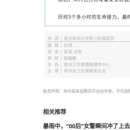
历时3个多小时的生命接力，最
来 源 | 贵州医科大学第三附属医院
编 辑 | 杜明
签 发 | 曾韬 龙艳
审 核 |
姚媛媛
主 办
|
贵州卫生健康融媒体中心
主 管 | 贵州省卫生健康委员会
免责声明：本内容来自腾讯平台创作者，不代表
相关推荐
暴雨中，“00后”女警瞬间冲了上