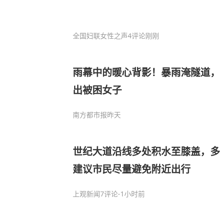
全国妇联女性之声
4评论
刚刚
雨幕中的暖心背影！暴雨淹隧道，
出被困女子
南方都市报
昨天
世纪大道沿线多处积水至膝盖，多
建议市民尽量避免附近出行
上观新闻
7评论
-1小时前