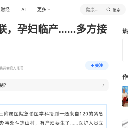
财经
AI
更多
健康贵州
搜索
联，孕妇临产……多方接
热
关注
委员会官方账号
作
制？
三附属医院急诊医学科接到一通来自120的紧急
办事处斗篷山村，有产妇要生了……医护人员立