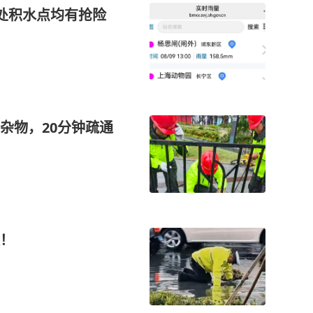
余处积水点均有抢险
杂物，20分钟疏通
！