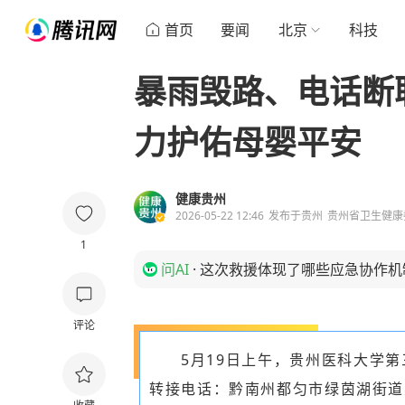
首页
要闻
北京
科技
暴雨毁路、电话断
力护佑母婴平安
健康贵州
2026-05-22 12:46
发布于
贵州
贵州省卫生健康
1
问AI
·
这次救援体现了哪些应急协作机
评论
5月19日上午，贵州医科大学第
转接电话：黔南州都匀市绿茵湖街道