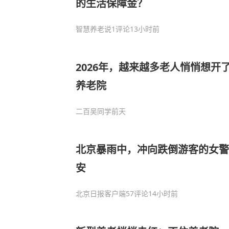
的生活保障金？
智慧养老说
1评论
13小时前
2026年，越来越多老人悄悄想开
养老院
二百吴同学
前天
北京暴雨中，冲向跌倒游客的女警
安
北京日报客户端
57评论
14小时前