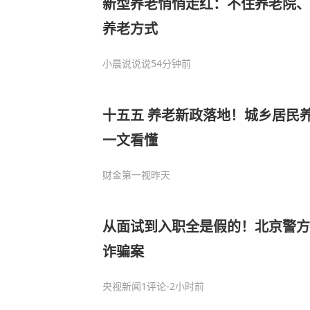
新型养老悄悄走红：不住养老院、
养老方式
小晨说说说
54分钟前
十五五 养老新政落地！城乡居民
一文看懂
财金第一视
昨天
从面试到入职全是假的！北京警方
诈骗案
央视新闻
1评论
-2小时前