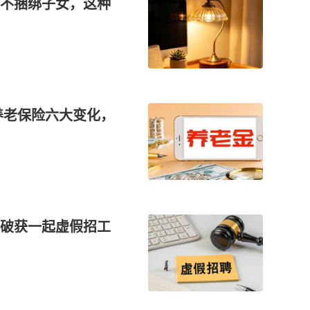
不捆绑子女，这种
养老保险六大变化，
破获一起虚假招工