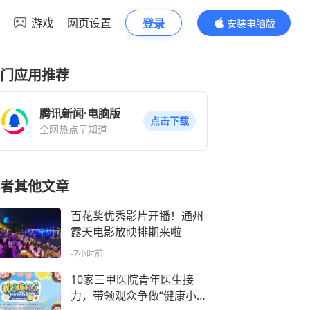
游戏
网页设置
登录
安装电脑版
内容更精彩
门应用推荐
腾讯新闻·电脑版
点击下载
全网热点早知道
者其他文章
百花奖优秀影片开播！通州
露天电影放映排期来啦
-7小时前
10家三甲医院青年医生接
力，带领观众争做“健康小达