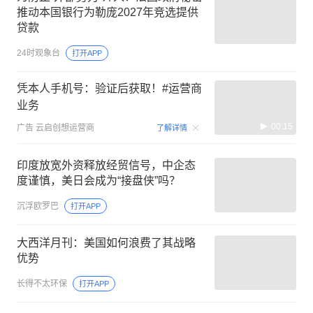
推动本国银行为勒庞2027年竞选提供
贷款
24时观象台
打开APP
凭本人手机号：验证后获取！#运营商
业务
00:15
广告
云启创想运营商
了解详情
印度放宽外资释放经贸信号，中企态
度谨慎，美日会成为“接盘侠”吗？
沉浮欧罗巴
打开APP
大西洋月刊：美国如何浪费了其战略
优势
长得不太环保
打开APP