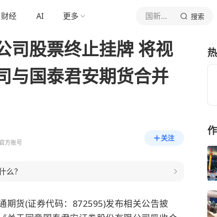
财经
AI
更多
国新财经
搜索
公司股票终止挂牌 将视
热
司与国泰君安期货合并
作
关注
官方账号
什么？
货(证券代码：872595)发布相关公告披