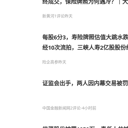
终成交，保险牌照为何遇冷？｜大
新黄河
1评论
昨天
每股6分3，寿险牌照估值大跳水跌
经10次流拍，三峡人寿2亿股股份
险企高参
昨天
证监会出手，两人因内幕交易被罚
中国金融新闻网
2评论
-4小时前