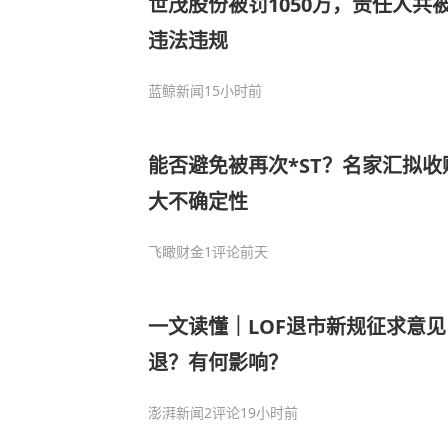
世茂股份被罚1050万，责任人共被
违法违规
蓝鲸新闻
15小时前
能否避免被再次*ST？名家汇拟
大不确定性
飞瞰财金
1评论
前天
一文读懂｜LOF退市新规征求意
退？有何影响？
澎湃新闻
2评论
19小时前