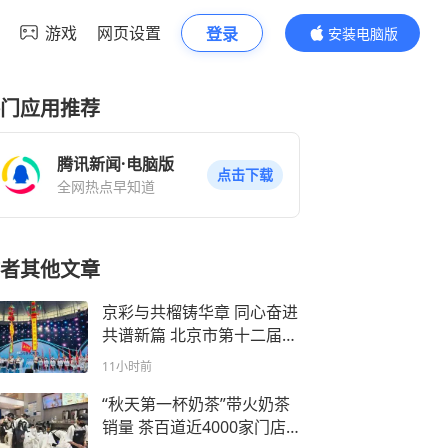
游戏
网页设置
登录
安装电脑版
内容更精彩
门应用推荐
腾讯新闻·电脑版
点击下载
全网热点早知道
者其他文章
京彩与共榴铸华章 同心奋进
共谱新篇 北京市第十二届民
族传统体育运动会隆重开幕
11小时前
“秋天第一杯奶茶”带火奶茶
销量 茶百道近4000家门店