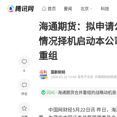
首页
要闻
北京
科技
海通期货：拟申请
情况择机启动本公
重组
0
国新财经
2026-05-22 12:40
发布于
北京
中国网财经频道
问AI
·
海通期货合并重组的战略动机是
评论
中国网财经5月22日讯 昨日，海通期