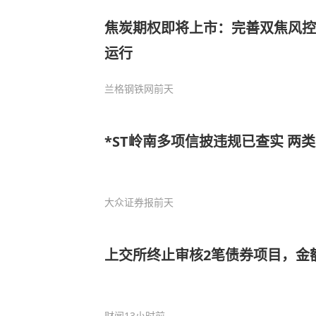
焦炭期权即将上市：完善双焦风控
运行
兰格钢铁网
前天
*ST岭南多项信披违规已查实 两
大众证券报
前天
上交所终止审核2笔债券项目，金
财闻
13小时前