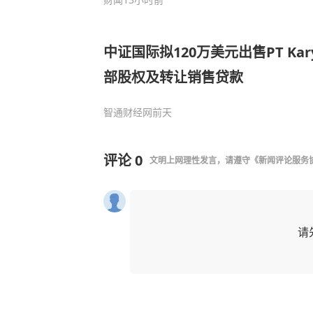
中证国际拟120万美元出售PT Karya
部股权及转让销售贷款
智通财经网
前天
评论
0
文明上网理性发言，请遵守
《新闻评论服务
请