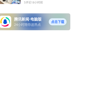
销量涨超300%
5评论
18小时前
腾讯新闻·电脑版
点击下载
24小时陪你追热点