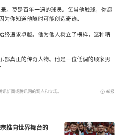
纪录。
莫
是百年一遇的球员。每当他触球，你都
因为你知道他随时可能创造奇迹。
始终追求卓越。他为他人树立了榜样，这种精
乐部真正的传奇人物。他是一位低调的顾家男
”
腾讯新闻或腾讯网的观点和立场。
举报
宗推向世界舞台的