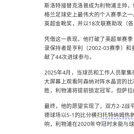
斯洛特接替克洛普成为利物浦主帅，恰
格兰足球史上最伟大的个人赛季之一
英超金靴奖，并以18次联赛助攻（各
凭借这一表现，他打破了英超单赛季
录保持者是亨利（2002-03赛季）
献了44次进球参与。
2025年4月，当球员和工作人员聚
大屏幕上观看阿森纳对阵水晶宫的比
胜，利物浦将提前锁定冠军，但萨拉
最终，他的愿望实现了，双方2-2
德球场以5-1的比分横扫
托特纳姆热
响，利物浦在2020年夺冠时未能