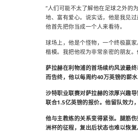
“人们可能不太了解他在足球之外的
地、富有爱心。说实话，他是我见过
他首先把你当成一个人来看待。
球场上，他是个怪物，一个终极赢家
楷模。我把他视为非常亲密的朋友。
萨拉赫在利物浦的首场续约风波最终
而告终，他以每周约40万英镑的薪
沙特职业联赛对萨拉赫的浓厚兴趣导致
联合1.5亿英镑的报价。他留队效
他与主教练的关系变得紧张。腿筋伤
洲杯的征程，复出后状态也难以恢复