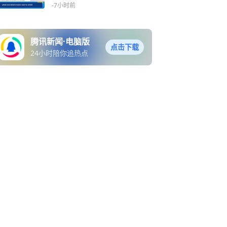
就加盟了
-7小时前
腾讯新闻·电脑版
点击下载
24小时陪你追热点