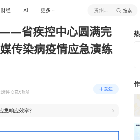
财经
AI
更多
贵州疾控
搜索
战——省疾控中心圆满完
热
蚊媒传染病疫情应急演练
作
关注
控制中心官方账号
应急响应效率？