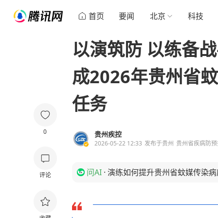
首页
要闻
北京
科技
以演筑防 以练备
成2026年贵州省
任务
0
贵州疾控
2026-05-22 12:33
发布于
贵州
贵州省疾病防预
问AI
·
演练如何提升贵州省蚊媒传染病
评论