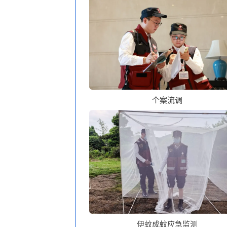
个案流调
伊蚊
成蚊应急监测