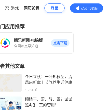
游戏
网页设置
登录
安装电脑版
内容更精彩
门应用推荐
腾讯新闻·电脑版
点击下载
全网热点早知道
者其他文章
今日立秋：一叶知秋至，清
风启新章丨节气养生话健康
13小时前
眼睛干、涩、酸、累？试试
这4招，真的管用！