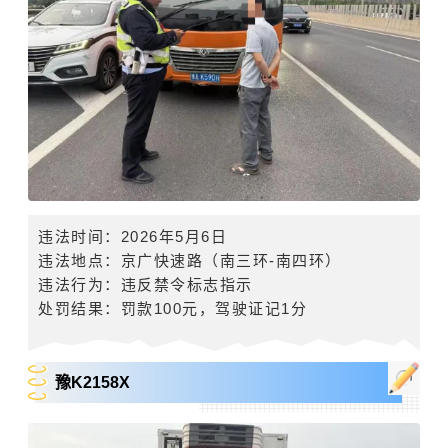
违法时间
：
2026
年
5
月
6
日
违法地点：
京广快速路
（南三环
-
南四环）
违法行为：违反禁令标志指示
处罚结果：罚款
100
元，驾驶证记
1
分
豫K2158X