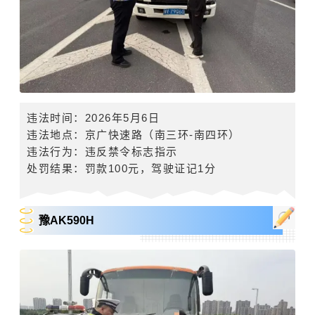
违法时间
：
2026
年
5
月
6
日
违法地点：
京广快速路
（南三环
-
南四环）
违法行为：违反禁令标志指示
处罚结果：罚款
100
元，驾驶证记
1
分
豫AK590H