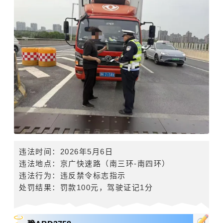
违法时间
：
2026
年
5
月
6
日
违法地点：
京广快速路
（南三环
-
南四环）
违法行为：违反禁令标志指示
处罚结果：罚款
100
元，驾驶证记
1
分