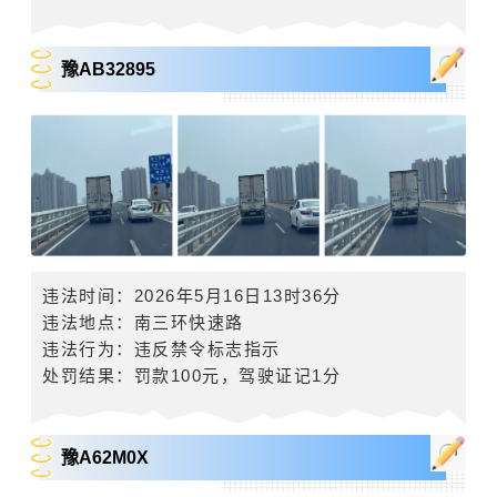
豫AB32895
违法时间：2026年5月16日13时36分
违法地点：南三环快速路
违法行为：违反禁令标志指示
处罚结果：罚款
100
元，驾驶证记
1
分
豫A62M0X