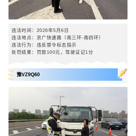
违法时间
：
2026
年
5
月
6
日
违法地点：
京广快速路
（南三环
-
南四环）
违法行为：违反禁令标志指示
处罚结果：罚款
100
元，驾驶证记
1
分
豫VZ9Q60