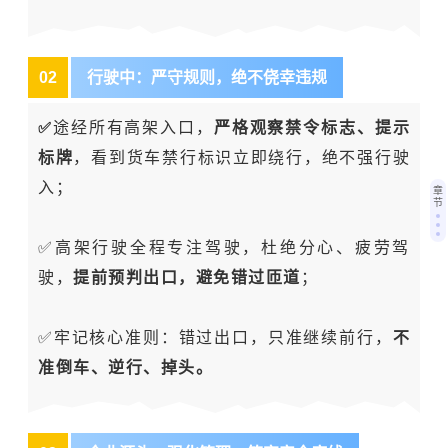
0
2
行驶中：严守规则，绝不侥幸违规
✅
途经所有高架入口，
严格观察禁令标志、提示
标牌
，看到货车禁行标识立即绕行，绝不强行驶
入；
章
节
✅高架行驶全程专注驾驶，杜绝分心、疲劳驾
驶，
提前预判出口，避免错过匝道
；
✅牢记核心准则：错过出口，只准继续前行，
不
准倒车、逆行、掉头。