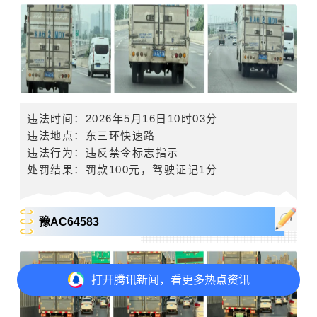
违法时间：2026年5月16日10时03分
违法地点：东三环快速路
违法行为：违反禁令标志指示
处罚结果：罚款
100
元，驾驶证记
1
分
豫AC64583
打开
腾讯新闻，看更多热点资讯