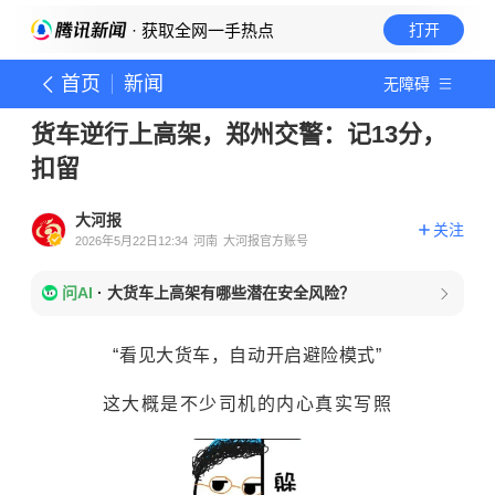
· 获取全网一手热点
打开
首页
新闻
无障碍
货车逆行上高架，郑州交警：记13分，
扣留
大河报
关注
2026年5月22日12:34
河南
大河报官方账号
问AI
·
大货车上高架有哪些潜在安全风险？
“看见大货车，自动开启避险模式”
这大概是不少
司机的内心真实写照