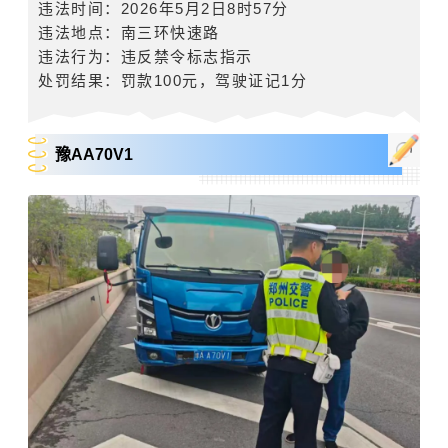
违法时间：
2026年5月2日8时57分
违法地点：
南三环快速路
违法行为：违反禁令标志指示
处罚结果：罚款
100
元，驾驶证记
1
分
豫AA70V1