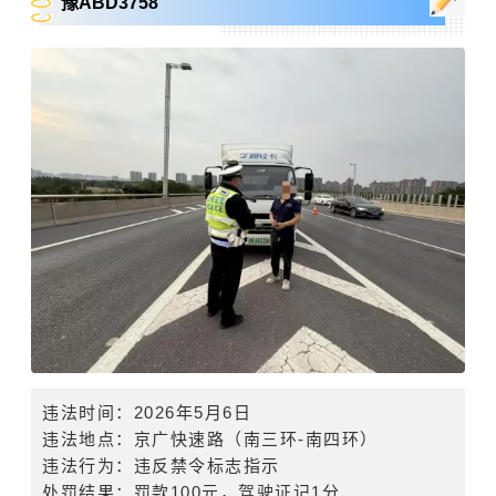
豫ABD3758
违法时间
：
2026
年
5
月
6
日
违法地点：
京广快速路
（南三环
-
南四环）
违法行为：违反禁令标志指示
处罚结果：罚款
100
元，驾驶证记
1
分