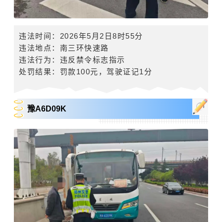
违法时间：
2026年5月2日8时55分
违法地点：
南三环快速路
违法行为：违反禁令标志指示
处罚结果：罚款
100
元，驾驶证记
1
分
豫A6D09K