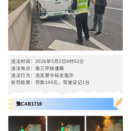
违法时间：2026年5月2日8时52分
违法地点：
南三环快速路
违法行为：违反禁令标志指示
处罚结果：罚款
100
元，驾驶证记
1
分
豫CAB1718