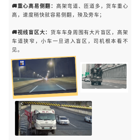
🚚重心高易侧翻：
高架弯道、匝道多，货车重心
高，速度稍快就容易侧翻，殃及旁车；
🚚视线盲区大：
货车车身周围有大片盲区，高架
车道狭窄，小车一旦进入盲区，司机根本看不
见。