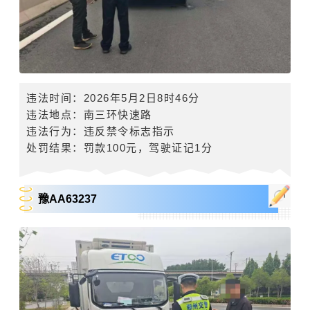
违法时间：2026年5月2日8时46分
违法地点：
南三环快速路
违法行为：违反禁令标志指示
处罚结果：罚款
100
元，驾驶证记
1
分
豫AA63237