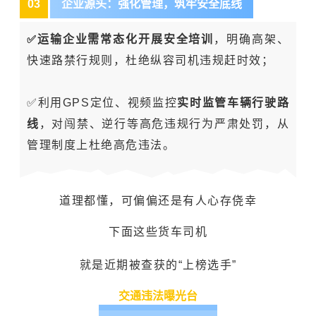
0
3
企业源头：强化管理，筑牢安全底线
✅
运输企业需常态化开展安全培训
，明确高架、
快速路禁行规则，杜绝纵容司机违规赶时效；
✅利用GPS定位、视频监控
实时监管车辆行驶路
线
，对闯禁、逆行等高危违规行为严肃处罚，从
管理制度上杜绝高危违法。
道理都懂，可偏偏还是有人心存侥幸
下面这些货车司机
就是近期被查获的“上榜选手”
交通违法曝光台