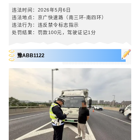
违法时间
：
2026
年
5
月
6
日
违法地点：京广快速路（南三环
-
南四环）
违法行为：违反禁令标志指示
处罚结果：罚款
100
元，驾驶证记
1
分
豫ABB1122