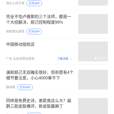
指尖上的王者
打开APP
完全不怕卢雅那的三个法师，都是一
个大招解决，妲己控制程度99%
瑜瑜爱玩游戏
打开APP
中国移动授权店
00:15
广告
云启创想运营商
了解详情
澜和妲己无双确实很好，但祈愿有4个
细节要注意，小心4000拿不下
静海君
打开APP
同样是免费史诗，差距竟这么大？扁
鹊三款皮肤横评，新皮肤赢麻了