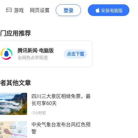
游戏
网页设置
登录
安装电脑版
内容更精彩
门应用推荐
腾讯新闻·电脑版
点击下载
全网热点早知道
者其他文章
四川三大景区相继免票，最
长可享60天
-7小时前
中央气象台发布台风红色预
警