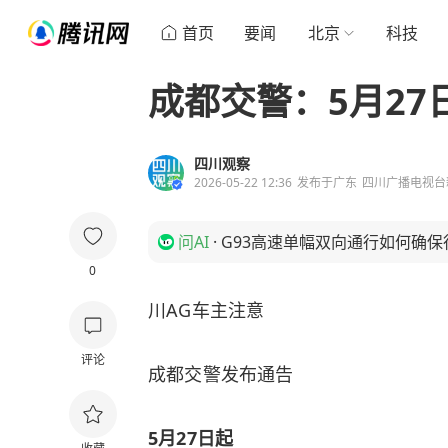
首页
要闻
北京
科技
成都交警：5月2
四川观察
2026-05-22 12:36
发布于
广东
四川广播电视台
问AI
·
G93高速单幅双向通行如何确保
0
川AG车主注意
评论
成都交警发布通告
5月27日起