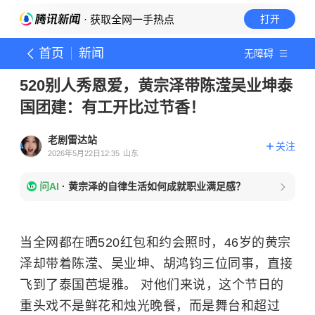
· 获取全网一手热点
打开
首页
新闻
无障碍
520别人秀恩爱，黄宗泽带陈滢吴业坤泰
国团建：有工开比过节香！
老剧雷达站
关注
2026年5月22日12:35
山东
问AI
·
黄宗泽的自律生活如何成就职业满足感？
当全网都在晒520红包和约会照时，46岁的黄宗
泽却带着陈滢、吴业坤、胡鸿钧三位同事，直接
飞到了泰国芭堤雅。 对他们来说，这个节日的
重头戏不是鲜花和烛光晚餐，而是舞台和超过