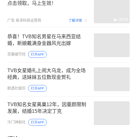
点击领取，马上生效！
00:09
广告
易泽科技运营商
了解详情
恭喜！TVB知名男星在马来西亚结
婚，新娘戴满身金器风光出嫁
荧幕细节控
打开APP
TVB女星婚礼上闹大乌龙，成为全场
经典，送妹妹五位数现金贺礼
剧透社娱乐
打开APP
TVB知名女星离巢12年，因童颜限制
发展，结婚15年决定丁克
冷门神剧社
打开APP