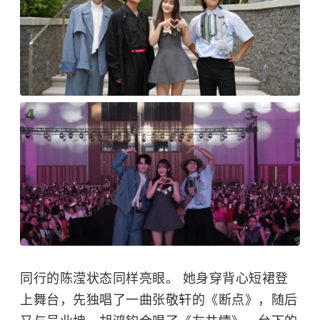
同行的陈滢状态同样亮眼。 她身穿背心短裙登
上舞台，先独唱了一曲
张敬轩
的《断点》，随后