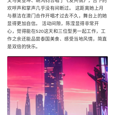
又与
吴业坤
、
胡鸿钧
合唱了《友共情》，台下的
欢呼声和掌声几乎没有间断过。 这距离她上月
与
蔡洁
在澳门合作开唱才过去不久，舞台上的她
显得更加自信。 活动间隙，陈滢显得非常开
心，觉得能在520这天和三位型男一起工作，工
作之余还能品尝泰国美食、感受当地风情，简直
是双倍的快乐。