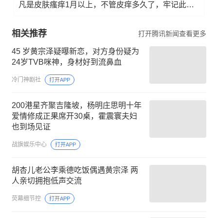
凡是皮肤瘙痒1月以上，不管皮痒多久了，牢记此法，快！准！狠！
相关推荐
打开腾讯新闻查看更多
45 岁黄宗泽疑曝新恋，对方身份疑为
24岁TVB咪神，身材好到流鼻血
冷门神剧社
打开APP
200港星齐聚吉隆坡，杨明庄思明十年
爱情修成正果席开30桌，霍震寰夫妇
也到场见证
战旗娱乐中心
打开APP
胡杏儿老公李乘德吃饭偶遇黄宗泽 两
人亲切拥抱低声交流
荧幕细节控
打开APP