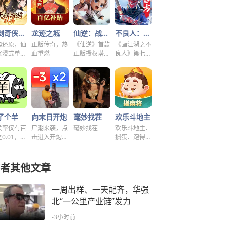
仙剑奇侠传之新的开始
龙迹之城
仙逆：战天道
不良人：破局
典还原，仙
正版传奇，热
《仙逆》首款
《画江湖之不
沉浸式单机
血重燃
正版授权塔防
良人》第七季
谜！
手游
新游，集结破
局！
了个羊
向末日开炮
毫妙找茬
欢乐斗地主
关率仅有百
尸潮来袭，点
毫妙找茬
欢乐斗地主、
0.01，快
击进入开炮宇
掼蛋、跑得
挑战！~
宙！
快、好友房免
费玩！
者其他文章
一周出样、一天配齐，华强
北“一公里产业链”发力
-3小时前