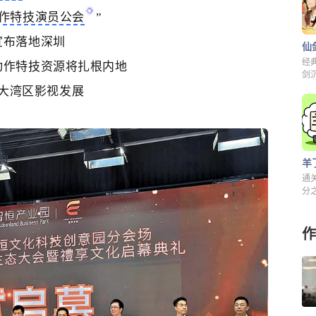
作特技演员公会
”
宣布落地深圳
经
动作特技资源
将
扎根内地
剑
解
大湾区影视发展
羊
通
分之
来
作