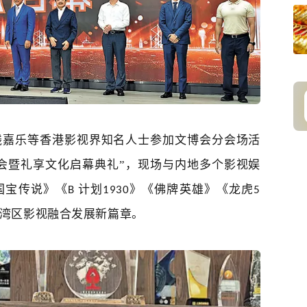
钱嘉乐等香港影视界知名人士参加文博会分会场活
会暨礼享文化启幕典礼
”，
现场
与内地多个影视娱
国宝传说》《
计划
》《佛牌英雄》《龙虎
B
1930
5
湾区影视融合发展新篇章。