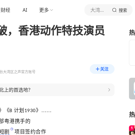
财经
AI
更多
大湾区之声
搜索
破，香港动作特技演员
热
关注
台大湾区之声官方账号
北上的首选地？
》《
计划
》……
B
1930
热
部粤港携手的
短剧
项目
签约合作