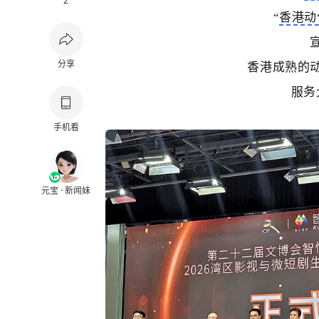
2
“
香港动
分享
香港成熟的
服务
手机看
元宝 · 新闻妹