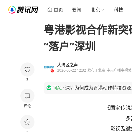
首页
要闻
北京
科技
粤港影视合作新突
“落户”深圳
大湾区之声
2026-05-22 12:32
发布于
北京
中央广播电视总
3
问AI
·
深圳为何成为香港动作特技资源
评论
《国宝传说
多
影视及
微