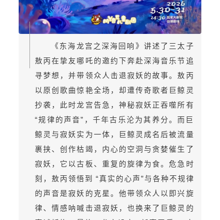
《东海龙宫之深海回响》讲述了三太子
敖丙在挚友哪吒的邀约下奔赴深海音乐节追
寻梦想，并带领众人击退寂妖的故事。敖丙
以原创歌曲惊艳全场，却遭传奇歌者巨鲸灵
抄袭，此时
龙宫
告急，神秘寂妖正吞噬所有
“规律的声音”，千年古乐沦为其养分。而巨
鲸灵与寂妖实为一体，巨鲸灵成名后被流量
裹挟、创作枯竭，内心的空洞与贪婪催生了
寂妖，它以古板、重复的旋律为食。危急时
刻，敖丙领悟到 “真实的心声”与各种不规律
的声音是寂妖的克星。他带领众人以即兴旋
律、情感呐喊击退寂妖，也换来了巨鲸灵的