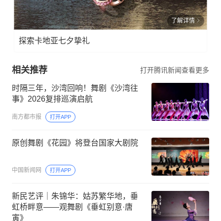
了解详情
探索卡地亚七夕挚礼
相关推荐
打开腾讯新闻查看更多
时隔三年，沙湾回响！舞剧《沙湾往
事》2026复排巡演启航
南方都市报
打开APP
原创舞剧《花园》将登台国家大剧院
中国新闻网
打开APP
新民艺评｜朱锦华：姑苏繁华地，垂
虹桥畔意——观舞剧《垂虹别意·唐
寅》