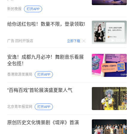
新民晚报
打开APP
给你送红包啦！数量不限，登录领取!
00:44
广告
回村开饭店
立即下载
安逸！成都九月必冲！舞剧音乐看展
全包揽！
香港旅游发展局
打开APP
“百梅百戏”首轮展演盛夏聚人气
北京青年报官网
打开APP
原创历史文化情景剧《堤岸》首演