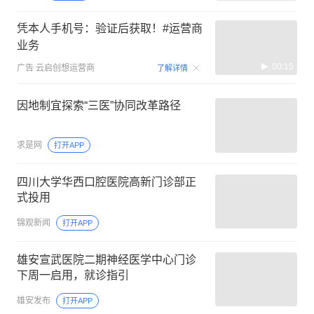
凭本人手机号：验证后获取！#运营商
业务
00:15
广告
云启创想运营商
了解详情
因地制宜探索“三医”协同改革路径
求是网
打开APP
四川大学华西口腔医院高新门诊部正
式投用
锦观新闻
打开APP
雄安宣武医院二期神经医学中心门诊
下周一启用，就诊指引
雄安发布
打开APP