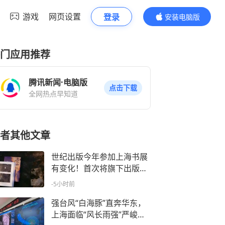
游戏
网页设置
登录
安装电脑版
内容更精彩
门应用推荐
腾讯新闻·电脑版
点击下载
全网热点早知道
者其他文章
世纪出版今年参加上海书展
有变化！首次将旗下出版社
聚合为四大板块，听听出版
-5小时前
社怎么说
强台风“白海豚”直奔华东，
上海面临“风长雨强”严峻考