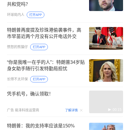
共和党吗？
环球局内人
打开APP
特朗普再度提及珍珠港偷袭事件，高
市早苗近两个月没有公开电话外交
愤怒的熊猫仔
打开APP
“你是我唯一在乎的人”：特朗普34岁贴
身女助手随行引发特勤局担忧
长得不太环保
打开APP
凭手机号，确认领取！
00:15
广告
易泽科技运营商
了解详情
特朗普：我的支持率应该是150%