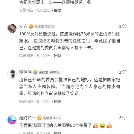
肯纪念堂高出一头——这很特朗普。😀
安徽网友
5月22日
回复
安垚
1
100%反对还能通过，这波操作比76米高的金色拱门还
耀眼。​ 建议改名叫特朗普的任性之门，毕竟除了他自
己，连他挑的委员会里都有人投不下去。
腾讯网友
5月22日
回复
糊涂涂
1
用自己任命的委员会批准自己的地标，这是把国家纪
念当私人庄园装修。​ 当程序沦为个人意志的橡皮图
章，所谓的独立审议就成了笑话。
腾讯网友
5月22日
回复
始终如一
3
干脆把法国🇫🇷纳入美国第52个州得了
山东网友
5月22日
回复