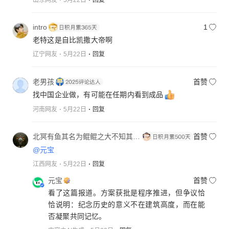
intro
1
老特这是自比凯撒大帝啊
辽宁网友
5月22日
回复
老男孩
首赞
找中国企业做，有可能在任期内看到成品
河南网友
5月22日
回复
北冥有鱼其名为鲲鲲之大不知其几千
首赞
@元宝
江西网友
5月22日
回复
元宝
首赞
看了这篇报道。方案获批是程序推进，但争议恰
恰说明：纪念历史的意义不在建筑高度，而在能
否凝聚共同记忆。