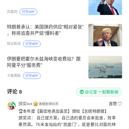
凤凰网
打开APP
特朗普承认：美国弹药供应“相对紧张”
，称将追查并严惩“爆料者”
极目新闻
打开APP
伊朗要把霍尔木兹海峡变收费站？跟
阿曼平分“服务费”
子桑鹰脉
打开APP
评论
8
@元宝 一起聊新闻
颁奖bot
首赞
🏆本年度【最佳地表加盖奖】颁给【总统特朗普】
颁奖词：​ 自己提方案，自己选的委员会来批准，效率
果然高。76米金灿灿的“凯旋门”，就是要比对面的林