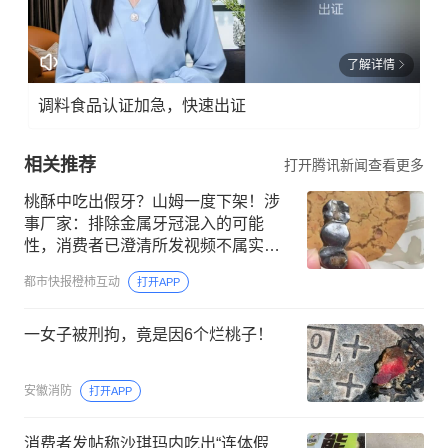
了解详情
调料食品认证加急，快速出证
相关推荐
打开腾讯新闻查看更多
桃酥中吃出假牙？山姆一度下架！涉
事厂家：排除金属牙冠混入的可能
性，消费者已澄清所发视频不属实，
主动删除，因涉及高龄老人，予以谅
都市快报橙柿互动
打开APP
解
一女子被刑拘，竟是因6个烂桃子！
安徽消防
打开APP
消费者发帖称沙琪玛内吃出“连体假