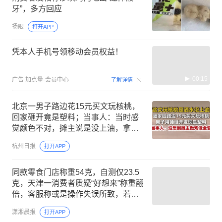
牙”，多方回应
扬眼
打开APP
凭本人手机号领移动会员权益！
00:15
广告
加点量-会员中心
了解详情
北京一男子路边花15元买文玩核桃，
回家砸开竟是塑料；当事人：当时感
觉颜色不对，摊主说是没上油，拿回
去晒几天就好，没想到她做戏做全套
杭州日报
打开APP
同款零食门店称重54克，自测仅23.5
克，天津一消费者质疑“好想来”称重翻
倍，客服称或是操作失误所致，若复
秤确认存在问题，将售后处理
潇湘晨报
打开APP