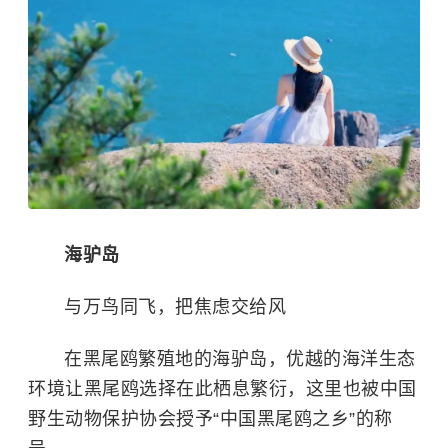
海驴岛
与万鸟同飞，把焦虑交给风
在黑尾鸥繁殖地的海驴岛，优越的海洋生态
环境让黑尾鸥选择在此栖息繁衍，这里也被
中国
野生动物保护协会
授予“中国黑尾鸥之乡”的称