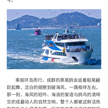
号。
乘船环岛而行，成群的黑尾鸥会追着船尾翩
跹起舞，洁白的翅膀划破海风，一路相伴左右。
那一刻，海风的轻吟、海浪的絮语与鸥鸟的清啼
交织成最动人的自然交响，整个人都被这鲜活热