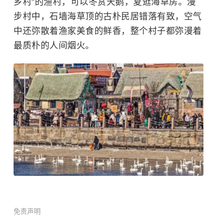
乡村”的渔村，可以冬赏天鹅，夏逛海草房。漫
步村中，石墙海草顶的古朴民居错落有致，空气
中还弥散着渔家美食的鲜香，整个村子都弥漫着
最质朴的人间烟火。
免责声明