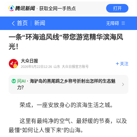
· 获取全网一手热点
打开
首页
新闻
无障碍
一条“环海追风线”带您游览精华滨海风
光！
大众日报
关注
2026年5月22日12:26
山东
大众日报官方账号
问AI
·
海驴岛的黑尾鸥之乡称号折射出怎样的生态魅
力？
荣成，一座安放身心的滨海生活之城。
这里有最纯净的空气、最舒缓的节奏，以及
最懂“如何让人慢下来”的山海。