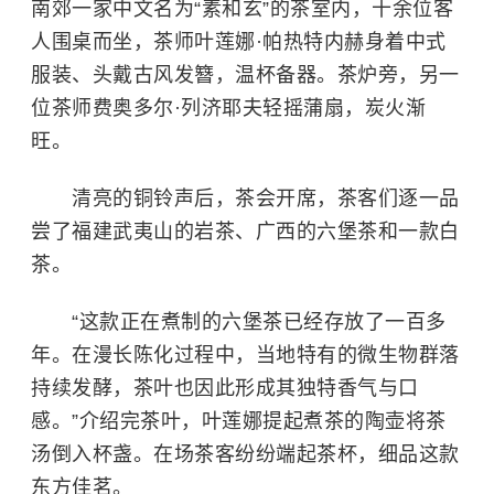
南郊一家中文名为“素和玄”的茶室内，十余位客
人围桌而坐，茶师叶莲娜·帕热特内赫身着中式
服装、头戴古风发簪，温杯备器。茶炉旁，另一
位茶师费奥多尔·列济耶夫轻摇蒲扇，炭火渐
旺。
清亮的铜铃声后，茶会开席，茶客们逐一品
尝了福建武夷山的岩茶、广西的六堡茶和一款白
茶。
“这款正在煮制的六堡茶已经存放了一百多
年。在漫长陈化过程中，当地特有的微生物群落
持续发酵，茶叶也因此形成其独特香气与口
感。”介绍完茶叶，叶莲娜提起煮茶的陶壶将茶
汤倒入杯盏。在场茶客纷纷端起茶杯，细品这款
东方佳茗。