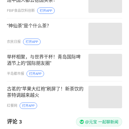
连中国人都去德国买茶！
FBIF食品饮料创新
打开APP
“神仙茶”是个什么茶？
农民日报
打开APP
举杯相聚，与世界干杯！青岛国际啤
酒节上的“国际朋友圈”
半岛都市报
打开APP
古茗的“苹果大红袍”刷屏了！新茶饮的
茶特调越来越火
红餐网
打开APP
评论
3
@元宝 一起聊新闻