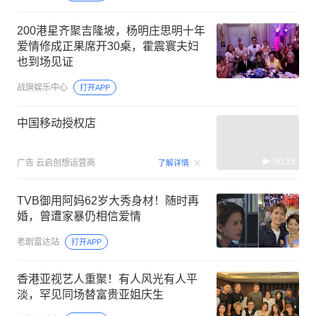
200港星齐聚吉隆坡，杨明庄思明十年
爱情修成正果席开30桌，霍震寰夫妇
也到场见证
战旗娱乐中心
打开APP
中国移动授权店
00:15
广告
云启创想运营商
了解详情
TVB御用阿妈62岁大秀身材！随时再
婚，曾遭家暴仍相信爱情
老剧雷达站
打开APP
香港亚视艺人重聚！有人风光有人平
淡，罕见同场替富贵亚姐庆生