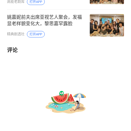
高能老剧库
打开APP
姚嘉妮前夫出席亚视艺人聚会，发福
显老样貌变化大，黎思嘉罕露脸
精典剧透社
打开APP
评论