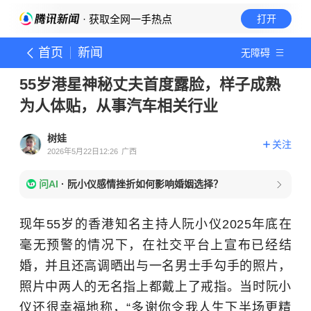
· 获取全网一手热点
打开
首页
新闻
无障碍
55岁港星神秘丈夫首度露脸，样子成熟
为人体贴，从事汽车相关行业
树娃
关注
2026年5月22日12:26
广西
问AI
·
阮小仪感情挫折如何影响婚姻选择？
现年55岁的香港知名主持人阮小仪2025年底在
毫无预警的情况下，在社交平台上宣布已经结
婚，并且还高调晒出与一名男士手勾手的照片，
照片中两人的无名指上都戴上了戒指。当时阮小
仪还很幸福地称，“多谢你令我人生下半场更精