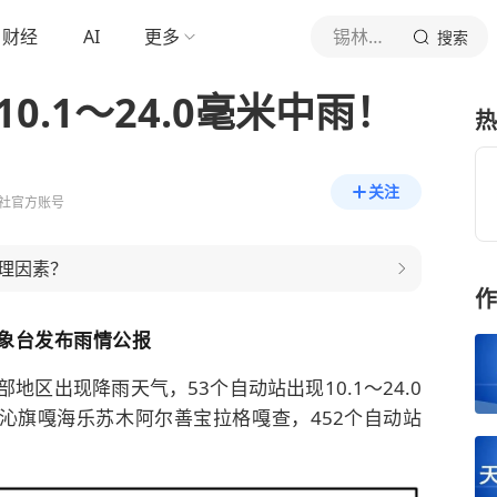
财经
AI
更多
锡林郭勒日报社
搜索
0.1～24.0毫米中雨！
热
关注
社官方账号
理因素？
作
象台发布雨情公报
大部地区出现降雨天气，53个自动站出现10.1～24.0
沁旗嘎海乐苏木阿尔善宝拉格嘎查，452个自动站