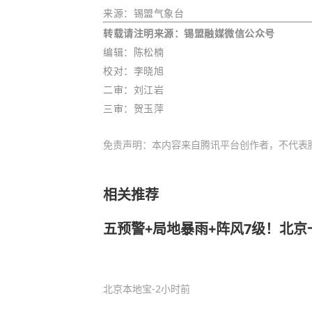
来源：
锡盟气象台
转载请注明来源：
锡盟融媒微信公众号
编辑
：陈松楠
校对：
李晓旭
二审：刘江岩
三审：贺玉萍
免责声明：本内容来自腾讯平台创作者，不代表
相关推荐
五预警+局地暴雨+阵风7级！北
北京本地宝
-2小时前