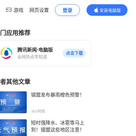
游戏
网页设置
登录
安装电脑版
内容更精彩
门应用推荐
腾讯新闻·电脑版
点击下载
全网热点早知道
者其他文章
锡盟发布暴雨橙色预警！
-6小时前
短时强降水、冰雹等马上
到！锡盟这些地区注意！