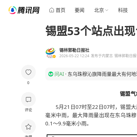
首页
要闻
北京
科技
锡盟53个站点出现1
锡林郭勒日报社
2026-05-22 12:24
发布于
内蒙古
锡林郭勒日报
问AI
·
东乌珠穆沁旗降雨量最大有何地
0
锡盟气
5月21日07时至22日07时，锡盟
评论
毫米中雨，最大降雨量出现在东乌珠穆
0.1～9.9毫米小雨。