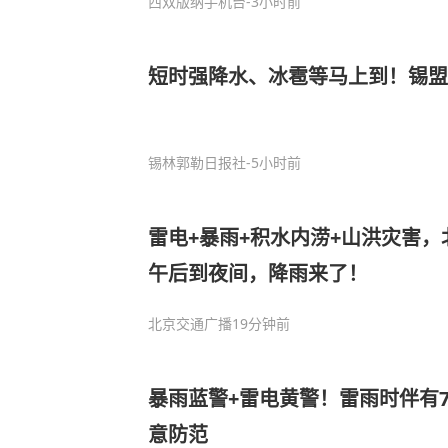
西双版纳手机台
-3小时前
短时强降水、冰雹等马上到！锡
锡林郭勒日报社
-5小时前
雷电+暴雨+积水内涝+山洪灾害
午后到夜间，降雨来了！
北京交通广播
19分钟前
暴雨蓝警+雷电黄警！雷雨时伴有
意防范