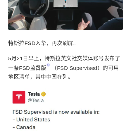
特斯拉FSD入华，再次刷屏。
5月21日早上，特斯拉英文社交媒体账号发布了
一条
FSD监督版
（FSD Supervised）的可用
地区清单，其中中国在列。