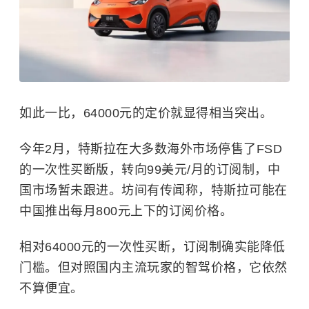
如此一比，64000元的定价就显得相当突出。
今年2月，特斯拉在大多数海外市场停售了FSD
的一次性买断版，转向99美元/月的订阅制，中
国市场暂未跟进。坊间有传闻称，特斯拉可能在
中国推出每月800元上下的订阅价格。
相对64000元的一次性买断，订阅制确实能降低
门槛。但对照国内主流玩家的智驾价格，它依然
不算便宜。