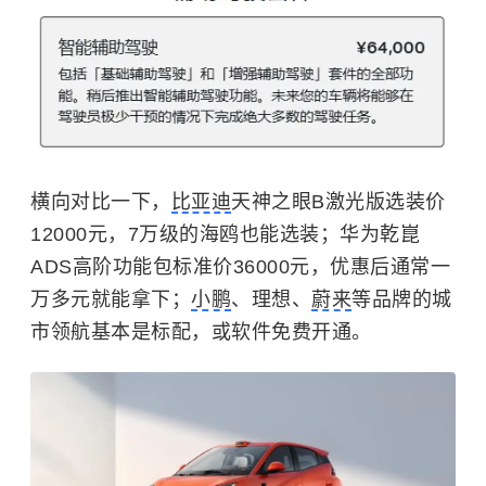
横向对比一下，
比亚迪
天神之眼B激光版选装价
12000元，7万级的海鸥也能选装；华为乾崑
ADS高阶功能包标准价36000元，优惠后通常一
万多元就能拿下；
小鹏
、理想、
蔚来
等品牌的城
市领航基本是标配，或软件免费开通。