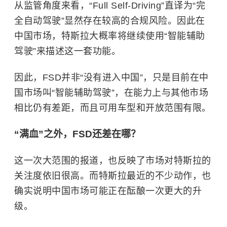
从监管角度来看，“Full Self-Driving”直译为“完
全自动驾驶”显然存在较高的合规风险。因此在
中国市场，特斯拉大概率将继续使用“智能辅助
驾驶”来描述这一套功能。
因此，FSD并非“没有进入中国”，只是目前在中
国市场叫“智能辅助驾驶”，在能力上与其他市场
相比仍有差距，而且可用车型和开放范围有限。
“满血”之外，FSD还差在哪？
这一次大范围的报道，也反映了市场对特斯拉的
关注度依旧很高。而特斯拉最近的不少动作，也
确实说明中国市场可能正在酝酿一次更大的升
级。