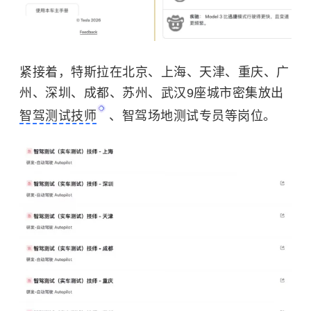
紧接着，特斯拉在北京、上海、天津、重庆、广
州、深圳、成都、苏州、武汉9座城市密集放出
智驾测试技师
、智驾场地测试专员等岗位。