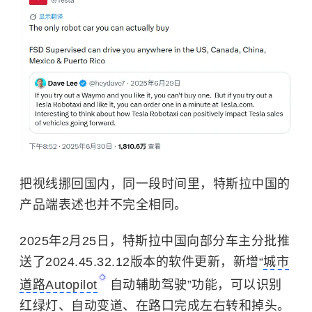
把视线挪回国内，同一段时间里，特斯拉中国的
产品端表述也并不完全相同。
2025年2月25日，特斯拉中国向部分车主分批推
送了2024.45.32.12版本的软件更新，新增“
城市
道路Autopilot
自动辅助驾驶”功能，可以识别
红绿灯、自动变道、在路口完成左右转和掉头。