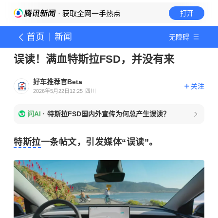
· 获取全网一手热点
打开
首页
新闻
无障碍
误读！满血特斯拉FSD，并没有来
好车推荐官Beta
关注
2026年5月22日12:25
四川
问AI
·
特斯拉FSD国内外宣传为何总产生误读？
特斯拉
一条帖文，引发媒体“误读”。