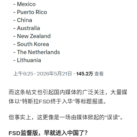
而这条帖文也引起国内媒体的广泛关注，大量媒
体以“特斯拉FSD终于入华”等标题报道。
但事实上，这更像是一场由媒体掀起的“误读”。
FSD监督版，早就进入中国了？