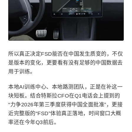
所以真正决定FSD能否在中国发生质变的，不仅
是版本的变化，更要看有没有足够的中国数据去
用于训练。
本地AI训练中心、本地路测团队，正是在补这一
块短板。结合特斯拉CFO在Q1电话会上提到的
“力争2026年第三季度获得中国全面批准”，更接
近完整版的“FSD”体验真正落地，时间窗口大概
率还在今年Q3前后。