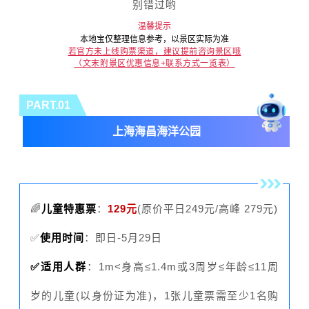
别错过哟
温馨提示
本地宝仅整理信息
参考
，以景区实际为准
若官方未上线购票渠道，建议提前咨询景区哦
（文末附景区优惠信息+联系方式一览表）
PART.0
1
上海海昌海洋公园
🌈
儿童特惠票
：
129元
(原价平日249元/高峰 279元)
✅
使用时间
：即日-5月29日
✅适用人群
：1m<身高≤1.4m或3周岁≤年龄≤11周
岁的儿童(以身份证为准)，1张儿童票需至少1名购