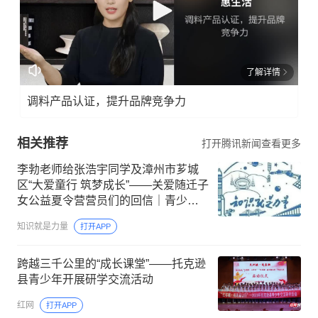
了解详情
调料产品认证，提升品牌竞争力
相关推荐
打开腾讯新闻查看更多
李勃老师给张浩宇同学及漳州市芗城
区“大爱童行 筑梦成长”——关爱随迁子
女公益夏令营营员们的回信｜青少年
科普阅读行动
知识就是力量
打开APP
跨越三千公里的“成长课堂”——托克逊
县青少年开展研学交流活动
红网
打开APP