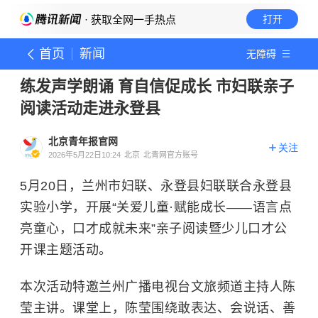
· 获取全网一手热点
打开
首页
新闻
无障碍
练发声学朗诵 育自信促成长 市妇联亲子
阅读活动走进永登县
北京青年报官网
关注
2026年5月22日10:24
北京
北青网官方账号
5月20日，兰州市妇联、永登县妇联联合永登县
实验小学，开展“关爱儿童·赋能成长——语言点
亮童心，口才成就未来”亲子阅读暨少儿口才公
开课主题活动。
本次活动特邀兰州广播电视台文旅频道主持人
陈
莹
主讲。课堂上，陈莹围绕敢表达、会说话、善