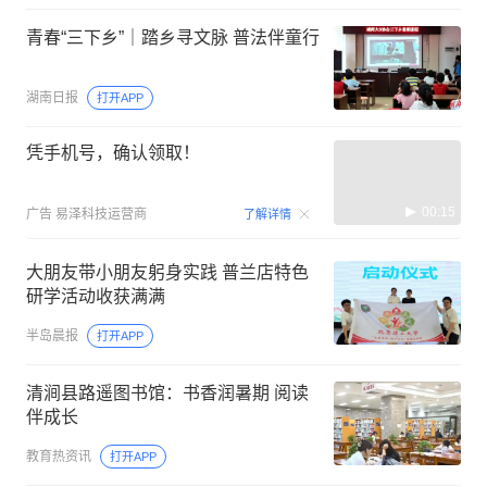
青春“三下乡”｜踏乡寻文脉 普法伴童行
湖南日报
打开APP
凭手机号，确认领取！
00:15
广告
易泽科技运营商
了解详情
大朋友带小朋友躬身实践 普兰店特色
研学活动收获满满
半岛晨报
打开APP
清涧县路遥图书馆：书香润暑期 阅读
伴成长
教育热资讯
打开APP