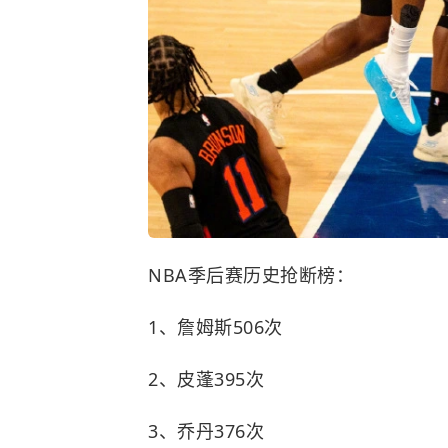
NBA季后赛历史抢断榜：
1、詹姆斯506次
2、皮蓬395次
3、乔丹376次