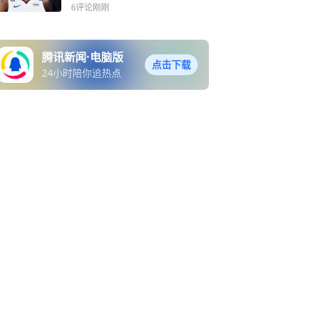
兄弟阿门
6评论
刚刚
腾讯新闻·电脑版
点击下载
24小时陪你追热点