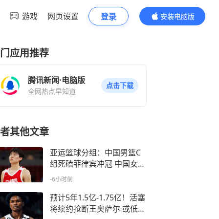
游戏
网页设置
登录
安装电脑版
内容更精彩
门应用推荐
腾讯新闻·电脑版
点击下载
全网热点早知道
者其他文章
亚运篮球分组：中国男篮C
组死磕菲律宾冲冠 中国女篮
A组剑指卫冕
-6小时前
预计5年1.5亿-1.75亿！活塞
将续约抢断王奥萨尔 或低于