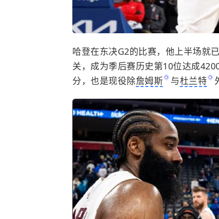
哈登在东决G2的比赛，他上半场就已
关，成为季后赛历史第10位达成420
分，也是现役除
詹姆斯
与
杜兰特