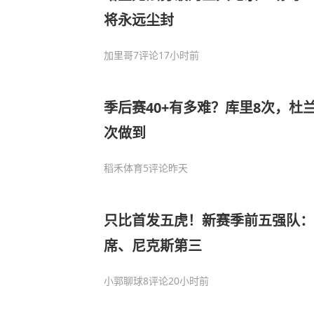
将永远尘封
加里哥
7评论
17小时前
季后赛40+有多难？库里8次，杜兰
次做到
稻禾体育
5评论
昨天
只比首发五虎！新赛季前五强队：
席、尼克斯第三
小郭聊球
8评论
20小时前