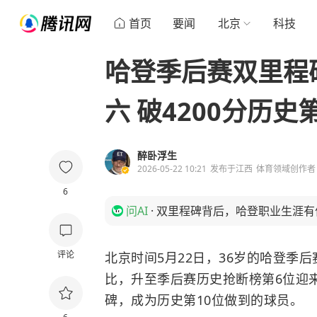
首页
要闻
北京
科技
哈登季后赛双里程
六 破4200分历史
醉卧浮生
2026-05-22 10:21
发布于
江西
体育领域创作者
6
问AI
·
双里程碑背后，哈登职业生涯有
评论
北京时间5月22日，36岁的哈登季
比，升至季后赛历史抢断榜第6位迎来
碑，成为历史第10位做到的球员。