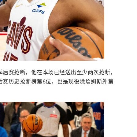
次季后赛抢断，他在本场已经送出至少两次抢断，
季后赛历史抢断榜第6位，也是现役除詹姆斯外第