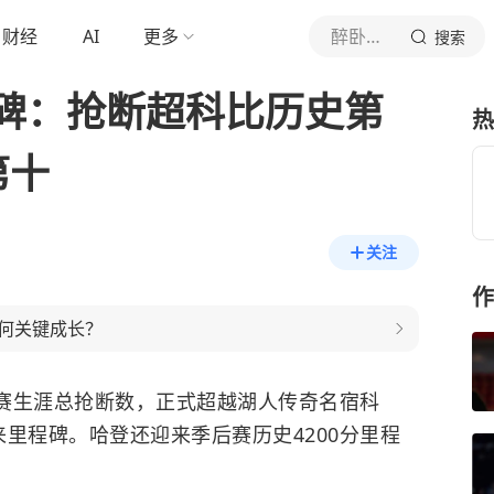
财经
AI
更多
醉卧浮生
搜索
碑：抢断超科比历史第
热
第十
关注
作
何关键成长？
后赛生涯总抢断数，正式超越
湖人
传奇名宿科
里程碑。哈登还迎来季后赛历史4200分里程