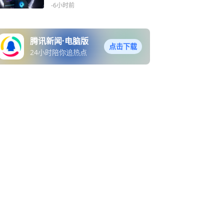
tra 7+32GB DDR5
-6小时前
腾讯新闻·电脑版
点击下载
24小时陪你追热点