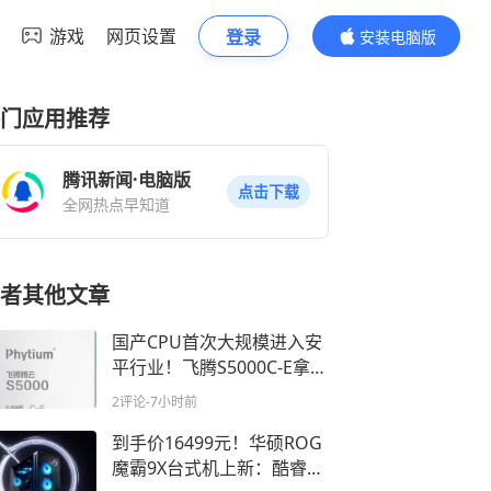
游戏
网页设置
登录
安装电脑版
内容更精彩
门应用推荐
腾讯新闻·电脑版
点击下载
全网热点早知道
者其他文章
国产CPU首次大规模进入安
平行业！飞腾S5000C-E拿下
近3000台订单
2评论
-7小时前
到手价16499元！华硕ROG
魔霸9X台式机上新：酷睿Ul