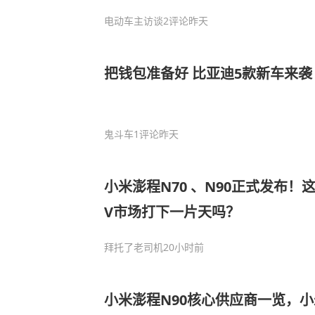
电动车主访谈
2评论
昨天
把钱包准备好 比亚迪5款新车来袭
鬼斗车
1评论
昨天
小米澎程N70 、N90正式发布！
V市场打下一片天吗？
拜托了老司机
20小时前
小米澎程N90核心供应商一览，