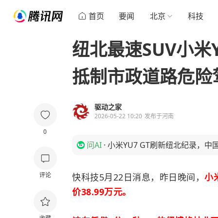
首页
要闻
北京
科技
纽北最速SUV小米Y
抵制市政道路危险
驱动之家
2026-05-22 10:20
发布于
河南
0
问AI
·
小米YU7 GT刷新纽北纪录，
评论
快科技5月22日消息，昨日晚间，
小
价38.99万元。