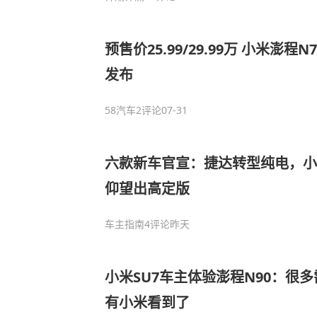
预售价25.99/29.99万 小米澎程N
发布
58汽车
2评论
07-31
六款新车官宣：捷达转型纯电，小
仰望出高定版
车主指南
4评论
昨天
小米SU7车主体验澎程N90：很
有小米看到了