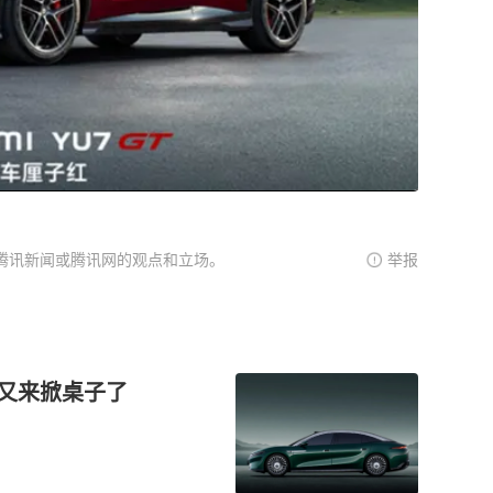
腾讯新闻或腾讯网的观点和立场。
举报
车又来掀桌子了