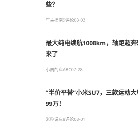
些？
车主指南
9评论
08-03
最大纯电续航1008km，轴距超
来了
小周的车ABC
07-28
“半价平替”小米SU7，三款运动大
99万！
米粒说车
8评论
08-01