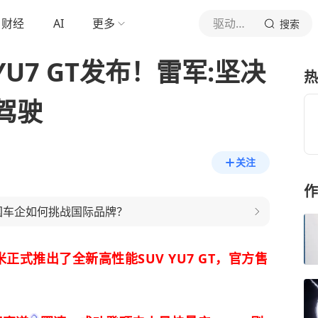
财经
AI
更多
驱动之家
搜索
U7 GT发布！雷军:坚决
热
驾驶
关注
作
中国车企如何挑战国际品牌？
米正式推出了全新高性能SUV YU7 GT，官方售