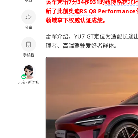
收藏
该车凭借7分34秒931的
纽博格林北
新了此前
奥迪RS Q8
Performa
领域拿下权威认证成绩。
分享
雷军
介绍，YU7 GT定位为适配长
理者、高端驾驶爱好者群体。
手机看
元宝 · 新闻妹