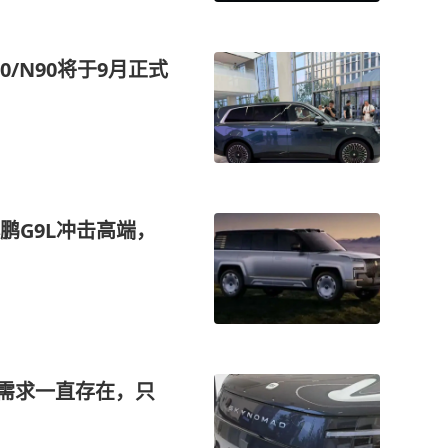
70/N90将于9月正式
鹏G9L冲击高端，
多需求一直存在，只