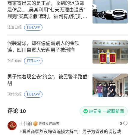
商家寄出去的是正品，收到的退货却
是仿品......吴某利用“七天无理由退货”
规则“买真退假”套利，被判有期徒刑二
年，缓刑二年
法治日报
打开APP
假装游泳，却在偷偷薅别人的金项
链，四川自贡大安两男子被刑拘
封面新闻
打开APP
男子揣着现金去“约会”，被民警半路截
胡
现代快报
打开APP
评论
10
@元宝 一起聊新闻
上仙谕
3
⚡️看着商家熬夜跨省追损太解气！男子为省钱的调包戏