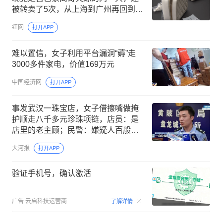
被转卖了5次，从上海到广州再回到上
海
红网
打开APP
难以置信，女子利用平台漏洞“薅”走
3000多件家电，价值169万元
中国经济网
打开APP
事发武汉一珠宝店，女子借擦嘴做掩
护顺走八千多元珍珠项链，店员：是
店里的老主顾；民警：嫌疑人百般抵
赖，拒不承认
大河报
打开APP
验证手机号，确认激活
00:15
广告
云启科技运营商
了解详情