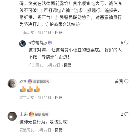
码，终究在法律面前露馅！贪小便宜吃大亏，诚信底
线不可破！||严打调包诈骗全链条！抓现行、追损失、
惩奸佞、扬正气！加强警民联动协作，对恶意骗货行
为坚决打击，守护商家合法权益！
上海网友
5月22日
回复
এ竹蜻蜓ي
5
这才对嘛， 让这帮贪小便宜的留案底。 好好的人
不做，专搞邪门歪道！
广东网友
5月22日
回复
Z💤
首赞
北京网友
5月22日
回复
未来
2
这种无良行为，是该惩戒！
安徽网友
5月22日
回复