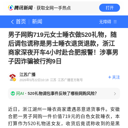
· 获取全网一手热点
打开
首页
新闻
无障碍
男子网购719元女士睡衣做520礼物，随
后调包谎称是男士睡衣退货退款，浙江
商家深夜开车4小时赴合肥报警！涉事男
子因诈骗被行拘9日
江苏广播
关注
2026年5月22日10:18
江苏
江苏广播官方账号
问AI
·
520礼物调包事件反映了哪些网购风险？
近日，浙江湖州一睡衣商家遭遇恶意退货事件。安徽
合肥一男子网购一件价值719元的白色女款睡衣，本
打算作为520礼物送女友，收货后竟谎称收到的是黑