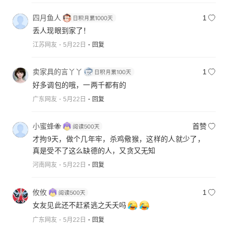
四月鱼人
1
丢人现眼到家了！
江苏网友
5月22日
回复
卖家具的言丫丫
1
好多调包的哦，一两千都有的
广东网友
5月22日
回复
小蜜蜂🐝
首赞
才拘9天，做个几年牢，杀鸡儆猴，这样的人就少了，
真是受不了这么缺德的人，又贪又无知
河南网友
5月22日
回复
攸攸
1
女友见此还不赶紧逃之夭夭吗
广东网友
5月22日
回复