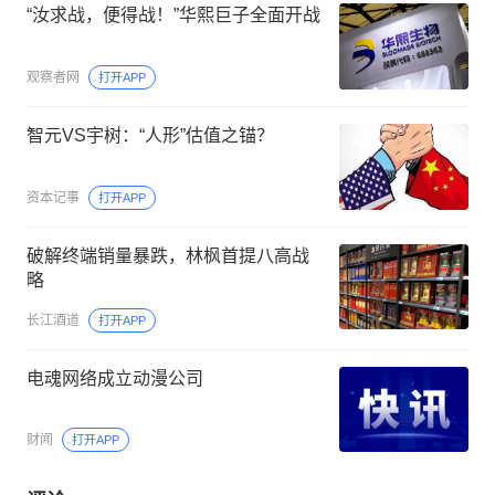
“汝求战，便得战！”华熙巨子全面开战
观察者网
打开APP
智元VS宇树：“人形”估值之锚？
资本记事
打开APP
破解终端销量暴跌，林枫首提八高战
略
长江酒道
打开APP
电魂网络成立动漫公司
财闻
打开APP