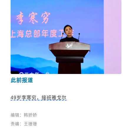
此前报道
49岁李寒穷，接班雅戈尔
编辑：韩娇娇
责编：王珊珊