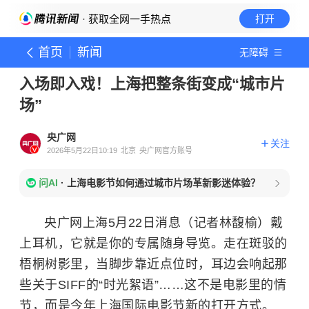
· 获取全网一手热点
打开
首页
新闻
无障碍
入场即入戏！上海把整条街变成“城市片
场”
央广网
关注
2026年5月22日10:19
北京
央广网官方账号
问AI
·
上海电影节如何通过城市片场革新影迷体验？
央广网上海5月22日消息（记者林馥榆）戴
上耳机，它就是你的专属随身导览。走在斑驳的
梧桐树影里，当脚步靠近点位时，耳边会响起那
些关于SIFF的“时光絮语”……这不是电影里的情
节，而是今年上海国际电影节新的打开方式。