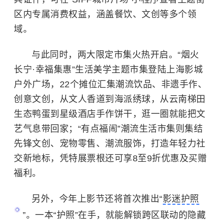
区内专属消费权益，涵盖餐饮、文创等多个领
域。
与此同时，两大限定市集火热开启。“烟火
长宁·幸福集惠”生活美学主题市集登陆上海影城
户外广场，22个摊位汇集潮流饮品、非遗手作、
创意文创，从文人香道到海派绣球，从云南梯田
生态鸭蛋到星级酒店手作饼干，逛一圈就能把文
艺气息带回家；“有点福闹”潮流生活市集则集结
先锋文创、宠物零售、潮流服饰，打造年轻力社
交新地标，凭特展票根还可享8至9折优惠及买赠
福利。
另外，今年上影节还将首次推出“
影迷护照
”。一本“护照”在手，就能解锁跨区联动的隐藏