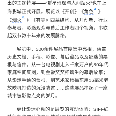
出的主题特展——“群星璀璨与人间烟火”也在上
海影城正式开展。展览以《开创》《
角色
》
《
烟火
》《有梦》四幕结构，从开创者、行业
参与者、影迷观众与幕后工作者四个视角，串联
起双节数十年来的发展脉络。
展览中，500余件展品首度集中亮相，涵盖
历史文档、手稿、影像、幕后藏品以及影迷的票
根与信件。从一台电视剧走入千家万户的80年代
家庭空间复刻，到
金爵奖
奖杯诞生的幕后故事；
从影迷手绘的票根，到艺术家杨福东用16毫米老
放映机打造的沉浸装置……这些展品串起了一座
城市被影像点亮的岁月。
更让影迷心动的是展览的互动体验：SIFF红