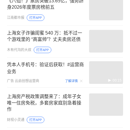
《八仙！》票房突破13.65亿，强势跻
身2026年度票房榜前五
江南都市报
打开APP
上海女子诈骗闺蜜 540 万：抵不过一
个游戏里的 “高富帅”？丈夫卖房还债
木有代沟的大叔
打开APP
凭本人手机号：验证后获取！#运营商
业务
00:15
广告
云启创想运营商
了解详情
上海房产税政策调整来了：成年子女
唯一住房免税，多套房家庭别急着操
作
财视小灵通
打开APP