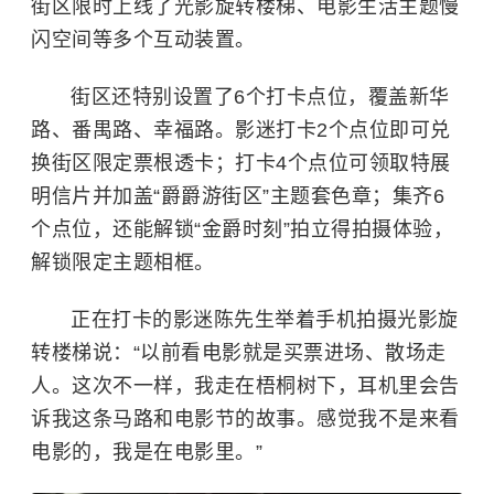
街区限时上线了光影旋转楼梯、电影生活主题慢
闪空间等多个互动装置。
街区还特别设置了6个打卡点位，覆盖新华
路、番禺路、幸福路。影迷打卡2个点位即可兑
换街区限定票根透卡；打卡4个点位可领取特展
明信片并加盖“爵爵游街区”主题套色章；集齐6
个点位，还能解锁“金爵时刻”拍立得拍摄体验，
解锁限定主题相框。
正在打卡的影迷陈先生举着手机拍摄光影旋
转楼梯说：“以前看电影就是买票进场、散场走
人。这次不一样，我走在梧桐树下，耳机里会告
诉我这条马路和电影节的故事。感觉我不是来看
电影的，我是在电影里。”