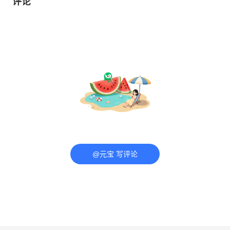
评论
@元宝 写评论