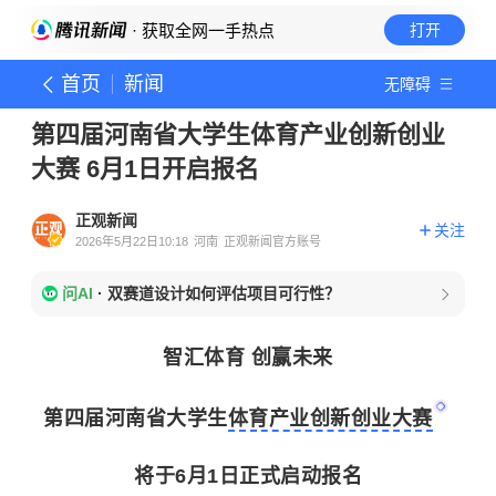
· 获取全网一手热点
打开
首页
新闻
无障碍
第四届河南省大学生体育产业创新创业
大赛 6月1日开启报名
正观新闻
关注
2026年5月22日10:18
河南
正观新闻官方账号
问AI
·
双赛道设计如何评估项目可行性？
智汇体育 创赢未来
第四届河南省大学生
体育产业创新创业大赛
将于6月1日正式启动报名