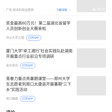
00:15
广告
易泽科技运营商
了解详情
奖金最高60万元！第二届湖北省留学
人员创新创业大赛来啦
洪山大学之城
打开APP
厦门大学“卓工湘行”社会实践队赴湖南
开展重点行业前沿专项调研
金台资讯
打开APP
青春力量点亮暑期课堂——郑州大学
生志愿者到周口太康县开展暑期“三下
乡”实践活动
周口融媒
打开APP