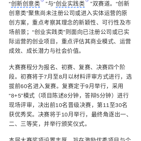
“
创新创意类
”与“
创业实践类
”双赛道。“创新
创意类”聚焦尚未注册公司或进入实体运营的原
创方案，重点考察其理念的新颖性、可行性及市
场前景；“创业实践类”则面向已注册公司或已实
际运营的创业项目，重点评估其商业模式、运营
成效、成长潜力与社会价值。
大赛赛程分为报名、初赛、复赛、决赛四个阶
段。初赛将于7月至8月以材料评审方式进行，选
拔前60名进入复赛。复赛定于9月举行，采用
“8+5”模式（项目陈述8分钟，答辩5分钟）进行
现场评审，决出前10名晋级决赛，第11至30名
获优秀奖。决赛将于10月举行，最终角逐出一、
二、三等奖，并举行颁奖仪式。
本届大赛奖项设置丰厚，旨在激励优秀项目与个