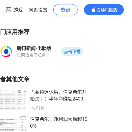
游戏
网页设置
登录
安装电脑版
内容更精彩
门应用推荐
腾讯新闻·电脑版
点击下载
全网热点早知道
者其他文章
巴菲特退休后，伯克希尔开
始买了：半年净赚超2400亿
元，暴增超110%，前五大
-7小时前
持仓曝光
伯克希尔，净利润大增超10
0%