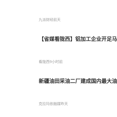
九派财经
前天
【省媒看陇西】铝加工企业开足马
看陇西
9小时前
新疆油田采油二厂建成国内最大
克拉玛依融媒
昨天