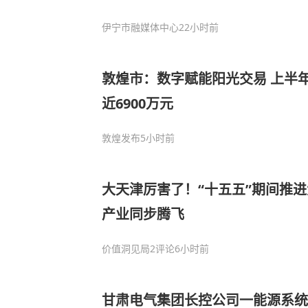
伊宁市融媒体中心
22小时前
敦煌市：数字赋能阳光交易 上半
近6900万元
敦煌发布
5小时前
大天津厉害了！“十五五”期间推
产业同步腾飞
价值洞见局
2评论
6小时前
甘肃电气集团长控公司一能源系统