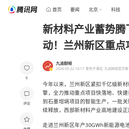
首页
要闻
北京
科技
新材料产业蓄势腾
动！兰州新区重点
九派财经
2026-05-22 10:17
发布于
湖北
九派财经官方账
0
今年以来，兰州新区紧扣千亿级新材
擎，全力推动重点项目快落地、快建
到石墨坩埚项目的智能生产，一批关
评论
续释放，西部新材料产业高地建设正
走进兰州新区年产30GWh新能源