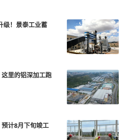
升级！景泰工业蓄
 这里的铝深加工跑
 预计8月下旬竣工